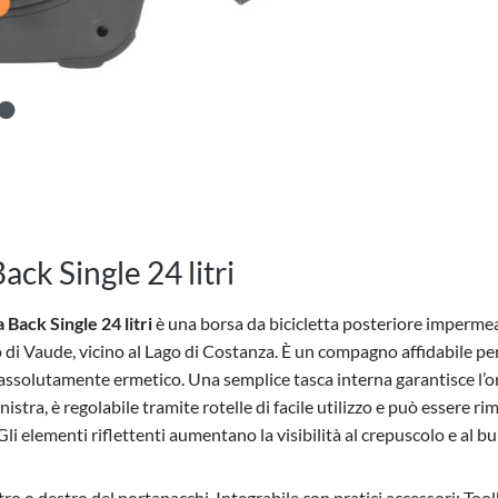
ack Single 24 litri
Back Single 24 litri
è una borsa da bicicletta posteriore impermea
i Vaude, vicino al Lago di Costanza. È un compagno affidabile per la
ssolutamente ermetico. Una semplice tasca interna garantisce l’ordi
istra, è regolabile tramite rotelle di facile utilizzo e può essere r
i elementi riflettenti aumentano la visibilità al crepuscolo e al bu
stro o destro del portapacchi. Integrabile con pratici accessori: To