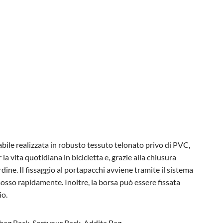
bile realizzata in robusto tessuto telonato privo di PVC,
 vita quotidiana in bicicletta e, grazie alla chiusura
ne. Il fissaggio al portapacchi avviene tramite il sistema
imosso rapidamente. Inoltre, la borsa può essere fissata
io.
olbag Back, Sortyour Back, Addita Bag.