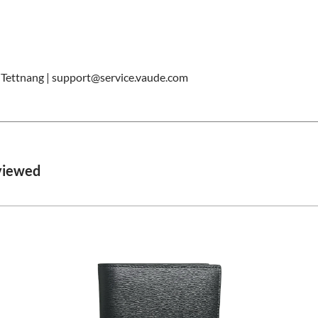
Tettnang | support@service.vaude.com
viewed