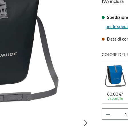
IVA inclusa
Spedizione
per le spedi
Data di co
COLORE DEL 
80,00 €*
disponibile
Quantità 