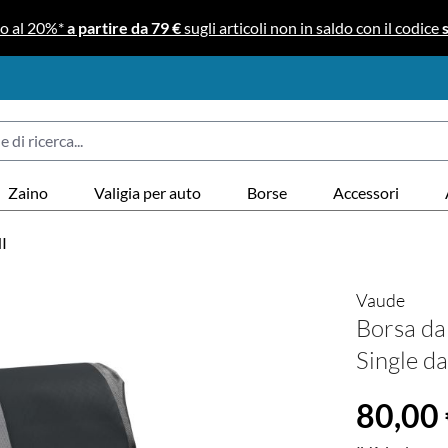
no al 20%*
a partire da 79 €
sugli articoli non in saldo con il codice
Zaino
Valigia per auto
Borse
Accessori
I
Vaude
Borsa da
Single da
Prezzo norma
80,00