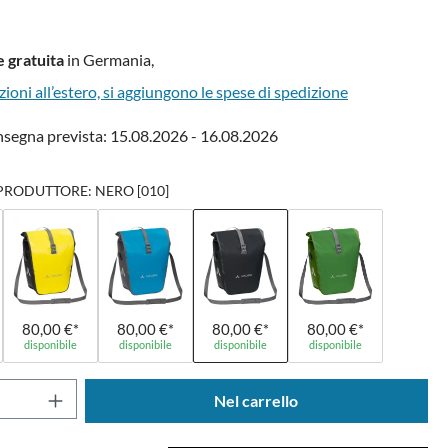
 gratuita
in Germania,
zioni all’estero, si aggiungono le spese di spedizione
nsegna prevista: 15.08.2026 - 16.08.2026
PRODUTTORE: NERO [010]
80,00 €*
80,00 €*
80,00 €*
80,00 €*
disponibile
disponibile
disponibile
disponibile
del prodotto: inserisci la quantità desidera
Nel carrello