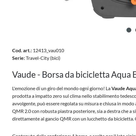
Cod. art.:
12413_vau010
Serie:
Travel-City (bici)
Vaude - Borsa da bicicletta Aqua B
L'emozione di un giro del mondo ogni giorno! La
Vaude Aqua 
prodotta a impatto zero sul clima nello stabilimento tedesco d
avvolgente, può essere regolata su misura e chiusa in modo a
QMR 2.0 con robusta piastra posteriore, sia a destra che a sin
direttamente al gancio QMR con un lucchetto da bicicletta. Gl
Contenuto della confezione: 1 borsa, a scelta per il lato sini