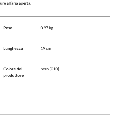
re all’aria aperta.
Peso
0.97 kg
Lunghezza
19 cm
Colore del
nero [010]
produttore