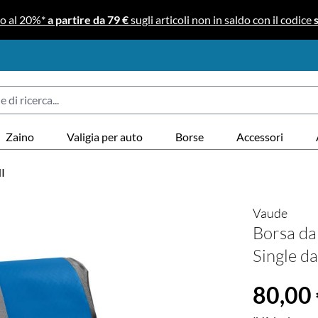
no al 20%*
a partire da 79 €
sugli articoli non in saldo con il codice
Zaino
Valigia per auto
Borse
Accessori
I
Vaude
Borsa da
Single da
Prezzo norma
80,00