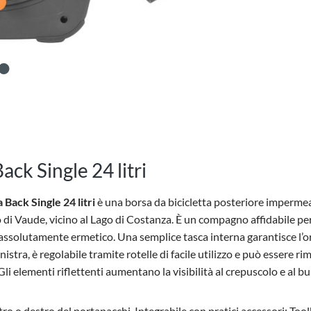
ack Single 24 litri
Back Single 24 litri
è una borsa da bicicletta posteriore impermea
i Vaude, vicino al Lago di Costanza. È un compagno affidabile per la
ssolutamente ermetico. Una semplice tasca interna garantisce l’ordi
istra, è regolabile tramite rotelle di facile utilizzo e può essere r
i elementi riflettenti aumentano la visibilità al crepuscolo e al bu
stro o destro del portapacchi. Integrabile con pratici accessori: To