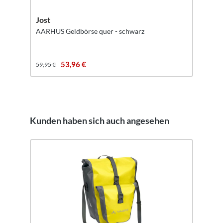
Jost
AARHUS Geldbörse quer - schwarz
53,96 €
59,95 €
Kunden haben sich auch angesehen
Produktgalerie überspringen