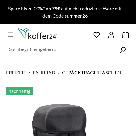
Zum Hauptinhalt springen
Spare bis zu 20%*
ab 79€
auf nicht reduzierte Ware mit
dem Code
summer26
FREIZEIT
/
FAHRRAD
/
GEPÄCKTRÄGERTASCHEN
Bildergalerie überspringen
nachhaltig