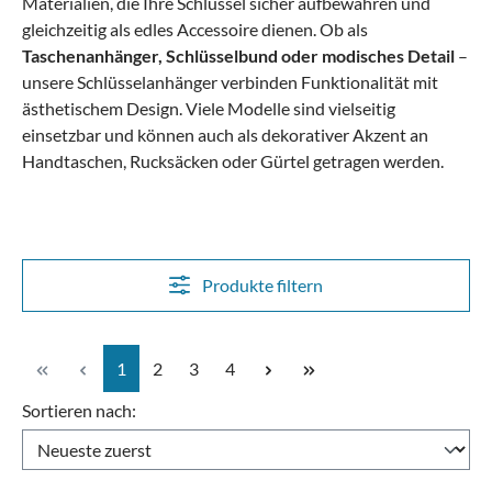
Materialien
, die Ihre Schlüssel sicher aufbewahren und
gleichzeitig als edles Accessoire dienen.
Ob als
Taschenanhänger, Schlüsselbund oder modisches Detail
–
unsere Schlüsselanhänger verbinden Funktionalität mit
ästhetischem Design. Viele Modelle sind
vielseitig
einsetzbar
und können auch als dekorativer Akzent an
Handtaschen, Rucksäcken oder Gürtel getragen werden.
Produkte filtern
Seite
Seite
Seite
Seite
1
2
3
4
Sortieren nach: