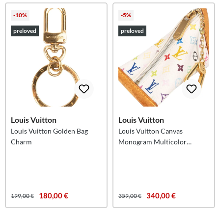
-10%
-5%
preloved
preloved
Louis Vuitton
Louis Vuitton
Louis Vuitton Golden Bag
Louis Vuitton Canvas
Charm
Monogram Multicolor
Portifeuil Berlingo Key
Pouch
180,00 €
340,00 €
199,00 €
359,00 €