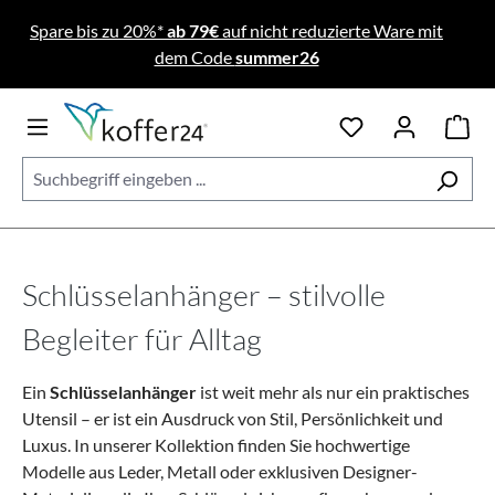
Zum Hauptinhalt springen
Spare bis zu 20%*
ab 79€
auf nicht reduzierte Ware mit
dem Code
summer26
Schlüsselanhänger – stilvolle
Begleiter für Alltag
Ein
Schlüsselanhänger
ist weit mehr als nur ein praktisches
Utensil – er ist ein Ausdruck von Stil, Persönlichkeit und
Luxus. In unserer Kollektion finden Sie hochwertige
Modelle aus
Leder, Metall oder exklusiven Designer-