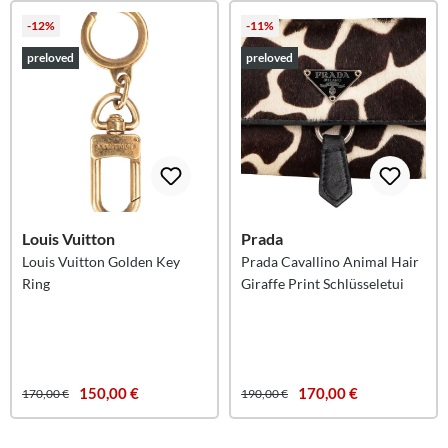
-12%
-11%
preloved
preloved
Louis Vuitton
Prada
Louis Vuitton Golden Key
Prada Cavallino Animal Hair
Ring
Giraffe Print Schlüsseletui
150,00 €
170,00 €
170,00 €
190,00 €