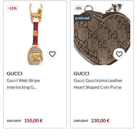
-11%
-8%
preloved
GUCCI
GUCCI
Gucci Web Stripe
Gucci Guccissima Leather
Interlocking G
Heart Shaped Coin Purse
Schlüsselanhänger
150,00 €
230,00 €
169,00 €
249,00 €