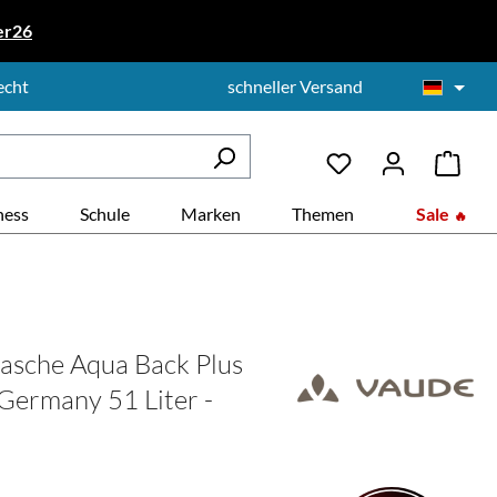
er26
echt
schneller Versand
ness
Schule
Marken
Themen
Sale
asche Aqua Back Plus
Germany 51 Liter -