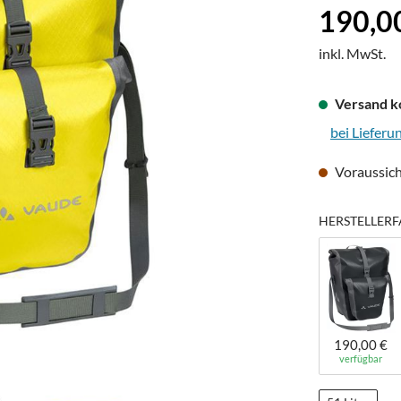
Regulärer Pre
190,0
inkl. MwSt.
Versand k
bei Lieferu
Voraussich
HERSTELLERF
190,00 €
verfügbar