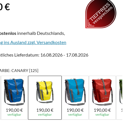
is:
0 €
ostenlos
innerhalb Deutschlands,
ng ins Ausland zzgl. Versandkosten
tliches Lieferdatum: 16.08.2026 - 17.08.2026
ARBE: CANARY [125]
190,00 €
190,00 €
190,00 €
190,00 €
190
verfügbar
verfügbar
verfügbar
verfügbar
ver