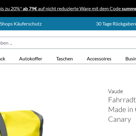
bis zu 20%*
ab 79€
auf nicht reduzierte Ware mit dem Code
summ
 Shops Käuferschutz
30 Tage Rückgaber
ack
Autokoffer
Taschen
Accessoires
Busi
Vaude
Fahrradt
Made in 
Canary