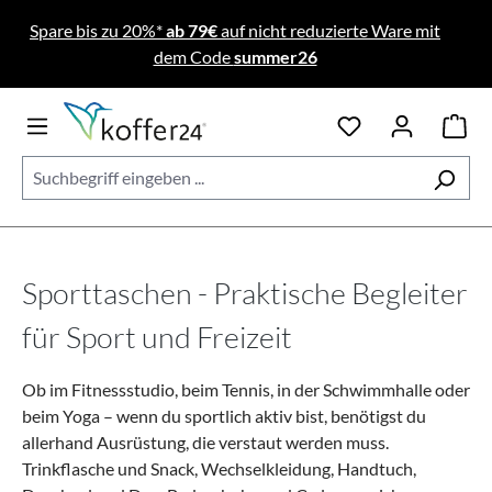
Zum Hauptinhalt springen
Spare bis zu 20%*
ab 79€
auf nicht reduzierte Ware mit
dem Code
summer26
Sporttaschen - Praktische Begleiter
für Sport und Freizeit
Ob im Fitnessstudio, beim Tennis, in der Schwimmhalle oder
beim Yoga – wenn du sportlich aktiv bist, benötigst du
allerhand Ausrüstung, die verstaut werden muss.
Trinkflasche und Snack, Wechselkleidung, Handtuch,