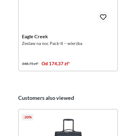
Eagle Creek
Zestaw na noc Pack-It – wierzba
Od 174,37 zł*
348,75 zł*
Customers also viewed
Pomiń galerię produktów
-20%