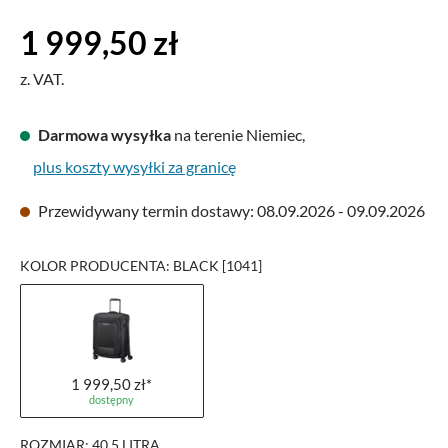
Cena regularna:
1 999,50 zł
z. VAT.
Darmowa wysyłka
na terenie Niemiec,
plus koszty wysyłki za granicę
Przewidywany termin dostawy: 08.09.2026 - 09.09.2026
KOLOR PRODUCENTA: BLACK [1041]
1 999,50 zł*
dostępny
ROZMIAR: 40,5 LITRA