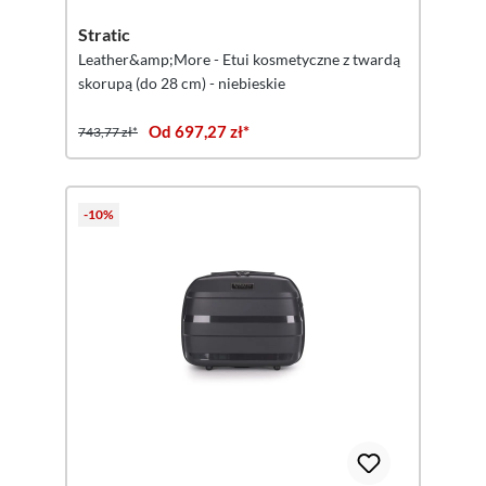
Stratic
Leather&amp;More - Etui kosmetyczne z twardą
skorupą (do 28 cm) - niebieskie
Od 697,27 zł*
743,77 zł*
-10%