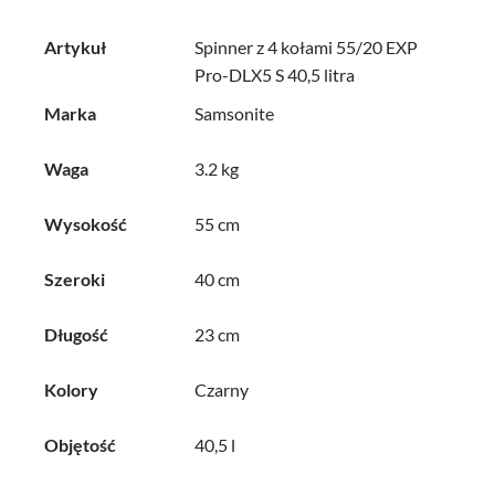
Artykuł
Spinner z 4 kołami 55/20 EXP
Pro-DLX5 S 40,5 litra
Marka
Samsonite
Waga
3.2 kg
Wysokość
55 cm
Szeroki
40 cm
Długość
23 cm
Kolory
Czarny
Objętość
40,5 l