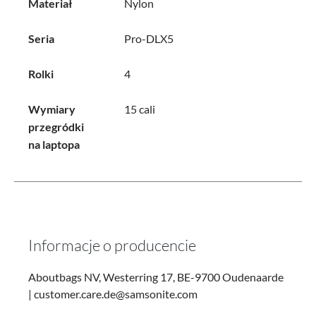
Materiał
Nylon
Seria
Pro-DLX5
Rolki
4
Wymiary
15 cali
przegródki
na laptopa
Informacje o producencie
Aboutbags NV, Westerring 17, BE-9700 Oudenaarde
| customer.care.de@samsonite.com