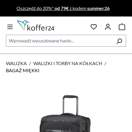
Przejdź do głównej zawartości
Oszczędź do 20%*
od 79€
z kodem
summer26
WALIZKA
/
WALIZKI I TORBY NA KÓŁKACH
/
BAGAŻ MIĘKKI
Pomiń galerię zdjęć