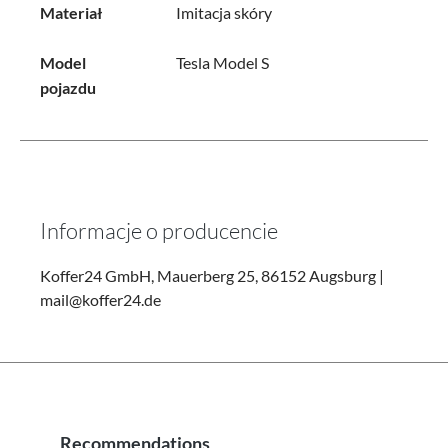
Materiał
Imitacja skóry
Model
Tesla Model S
pojazdu
Informacje o producencie
Koffer24 GmbH, Mauerberg 25, 86152 Augsburg |
mail@koffer24.de
Recommendations
Pomiń galerię produktów