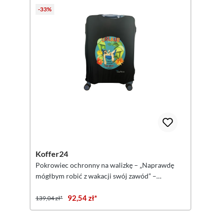
-33%
Koffer24
Pokrowiec ochronny na walizkę – „Naprawdę
mógłbym robić z wakacji swój zawód” –
pokrowiec ochronny na walizkę, rozmiar S
92,54 zł*
139,04 zł*