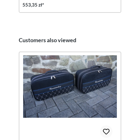
553,35 zł*
Customers also viewed
Pomiń galerię produktów