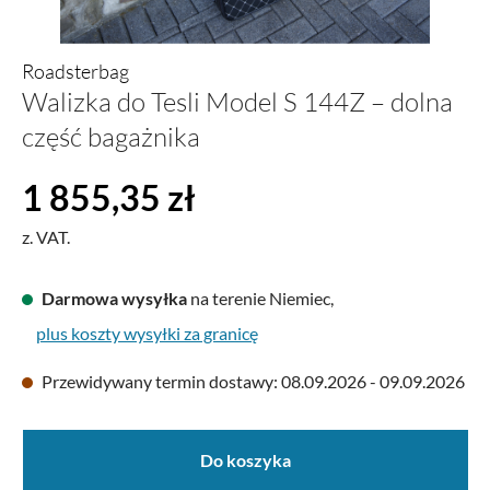
Roadsterbag
Walizka do Tesli Model S 144Z – dolna
część bagażnika
Cena regularna:
1 855,35 zł
z. VAT.
Darmowa wysyłka
na terenie Niemiec,
plus koszty wysyłki za granicę
Przewidywany termin dostawy: 08.09.2026 - 09.09.2026
Do koszyka