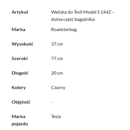
Artykuł
Walizka do Tesli Model S 144Z –
dolna część bagażnika
Marka
Roadsterbag
Wysokość
37 cm
Szeroki
77 cm
Długość
20 cm
Kolory
Czarny
Objętość
-
Marka
Tesla
pojazdu