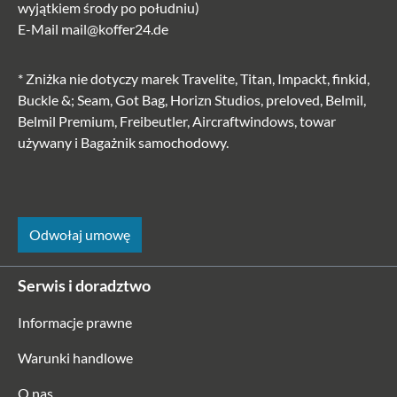
wyjątkiem środy po południu)
E-Mail
mail@koffer24.de
* Zniżka nie dotyczy marek Travelite, Titan, Impackt, finkid,
Buckle &; Seam, Got Bag, Horizn Studios, preloved, Belmil,
Belmil Premium, Freibeutler, Aircraftwindows, towar
używany i Bagażnik samochodowy.
Odwołaj umowę
Serwis i doradztwo
Informacje prawne
Warunki handlowe
O nas