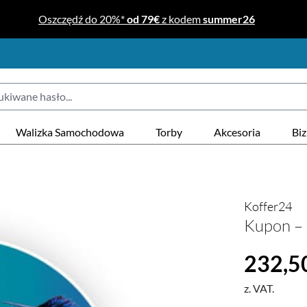
Oszczędź do 20%*
od 79€
z kodem
summer26
Walizka Samochodowa
Torby
Akcesoria
Bi
Koffer24
Kupon – 
Cena regular
232,50
z. VAT.