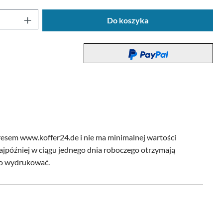
oduktu: Wprowadź żądaną ilość lub użyj przyc
Do koszyka
esem www.koffer24.de i nie ma minimalnej wartości
jpóźniej w ciągu jednego dnia roboczego otrzymają
go wydrukować.