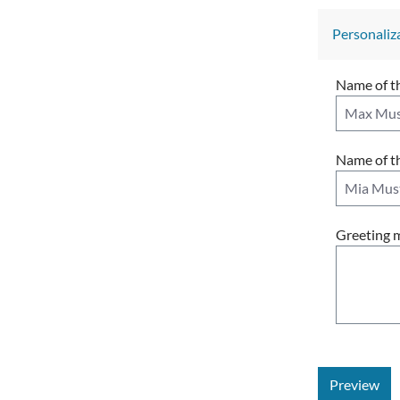
Personaliz
Name of t
Name of th
Greeting m
Preview