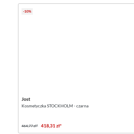
-10%
Jost
Kosmetyczka STOCKHOLM - czarna
418,31 zł*
464,77 zł*