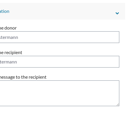
ation
he donor
e recipient
essage to the recipient