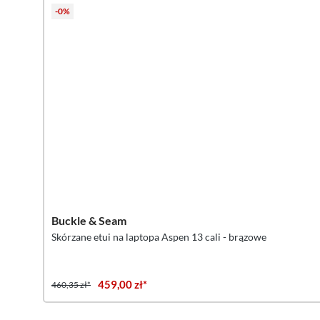
-0%
Buckle & Seam
Skórzane etui na laptopa Aspen 13 cali - brązowe
459,00 zł*
460,35 zł*