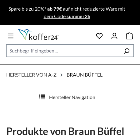
Zum Hauptinhalt springen
Spare bis zu 20%*
ab 79€
auf nicht reduzierte Ware mit
dem Code
summer26
HERSTELLER VON A-Z
BRAUN BÜFFEL
Hersteller Navigation
Produkte von Braun Büffel