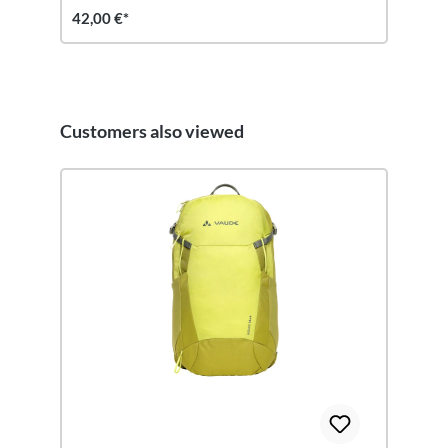
42,00 €*
Customers also viewed
Salta la galleria dei prodotti