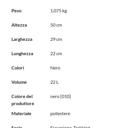
Peso
1.075 kg
Altezza
50 cm
Larghezza
29 cm
Lunghezza
22 cm
Colori
Nero
Volume
22 L
Colore del
nero [010]
produttore
Materiale
poliestere
Serie
Escursione-Trekking