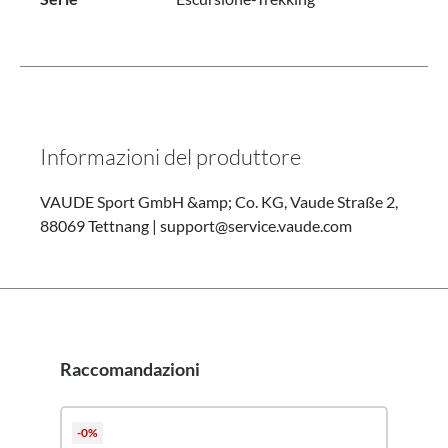
Informazioni del produttore
VAUDE Sport GmbH &amp; Co. KG, Vaude Straße 2,
88069 Tettnang | support@service.vaude.com
Raccomandazioni
Salta la galleria dei prodotti
-0%