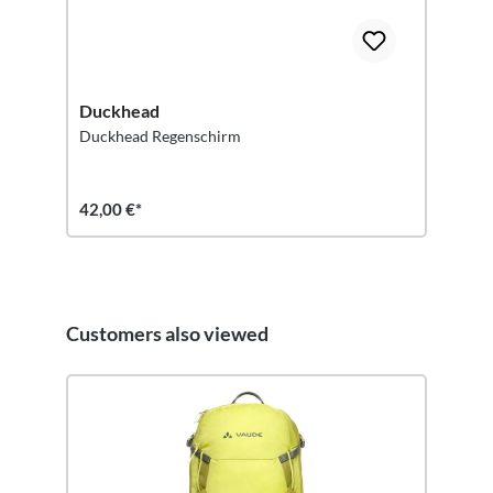
Duckhead
Duckhead Regenschirm
42,00 €*
Customers also viewed
Salta la galleria dei prodotti