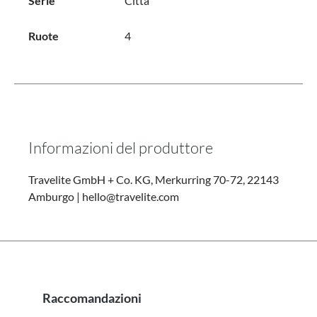
Serie
Città
Ruote
4
Informazioni del produttore
Travelite GmbH + Co. KG, Merkurring 70-72, 22143
Amburgo | hello@travelite.com
Raccomandazioni
Salta la galleria dei prodotti