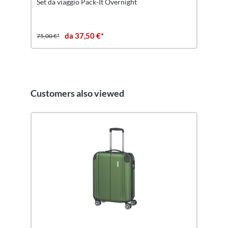
Set da viaggio Pack-It Overnight
da 37,50 €*
75,00 €*
Customers also viewed
Salta la galleria dei prodotti