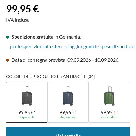
Prezzo normale:
99,95 €
IVA inclusa
Spedizione gratuita
in Germania,
per le spedizioni all’estero, si aggiungono le spese di spedizio
Data di consegna prevista: 09.09.2026 - 10.09.2026
COLORE DEL PRODUTTORE: ANTRACITE [04]
99,95 €*
99,95 €*
99,95 €*
disponibile
disponibile
disponibile
Nel carrello