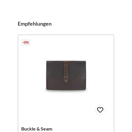
Empfehlungen
Produktgalerie überspringen
-0%
Buckle & Seam