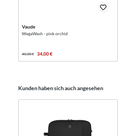
Vaude
WegaWash - pink orchid
34,00 €
40,00 €
Kunden haben sich auch angesehen
Produktgalerie überspringen