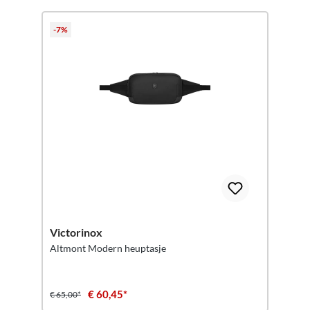
-7%
Victorinox
Altmont Modern heuptasje
€ 60,45*
€ 65,00*