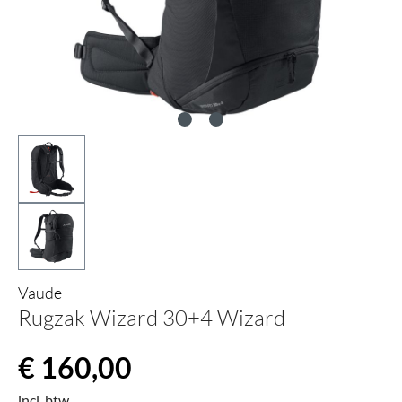
Vaude
Rugzak Wizard 30+4 Wizard
Normale prijs:
€ 160,00
incl. btw