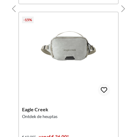
-15%
Eagle Creek
Ontdek de heuptas
vanaf € 36,00*
€ 60,00*