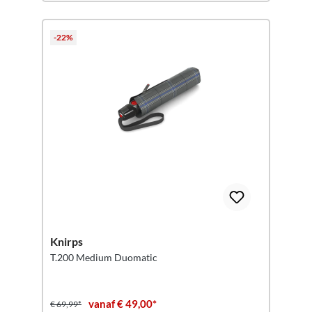
-22%
Knirps
T.200 Medium Duomatic
vanaf € 49,00*
€ 69,99*