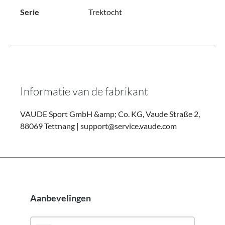
Serie
Trektocht
Informatie van de fabrikant
VAUDE Sport GmbH &amp; Co. KG, Vaude Straße 2,
88069 Tettnang | support@service.vaude.com
Aanbevelingen
Productgalerij overslaan