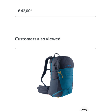
€ 42,00*
Customers also viewed
Productgalerij overslaan