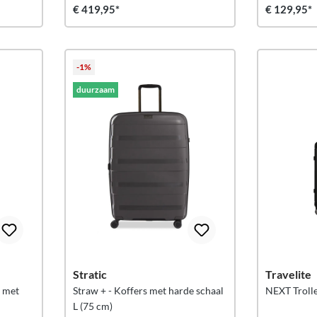
€ 419,95*
€ 129,95*
-1%
duurzaam
Stratic
Travelite
e met
Straw + - Koffers met harde schaal
NEXT Trolle
L (75 cm)