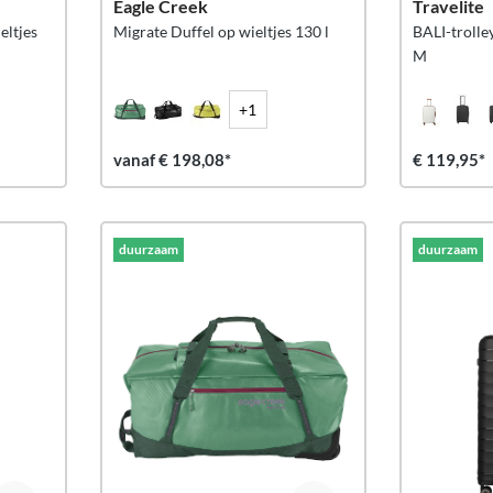
Eagle Creek
Travelite
eltjes
Migrate Duffel op wieltjes 130 l
BALI-trolle
M
+1
*
vanaf € 198,08*
€ 119,95*
duurzaam
duurzaam