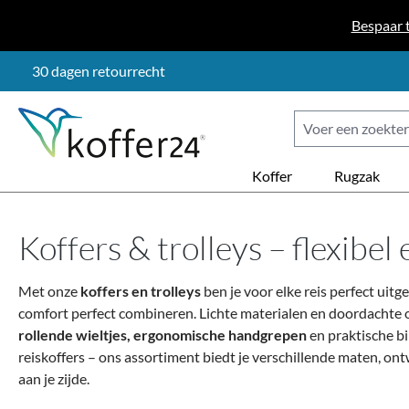
naar de hoofdinhoud
Ga naar de zoekopdracht
Ga naar de hoofdnavigatie
Bespaar 
30 dagen retourrecht
Koffer
Rugzak
Koffers & trolleys – flexibel
Met onze
koffers en trolleys
ben je voor elke reis perfect uitg
comfort perfect combineren. Lichte materialen en doordachte o
rollende wieltjes, ergonomische handgrepen
en praktische bi
reiskoffers – ons assortiment biedt je verschillende maten, ont
aan je zijde.