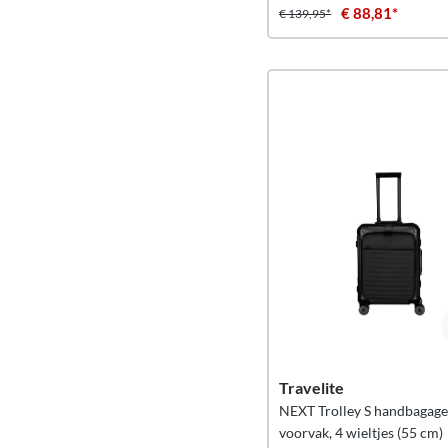
€ 88,81*
€ 139,95*
Travelite
NEXT Trolley S handbagag
voorvak, 4 wieltjes (55 cm)