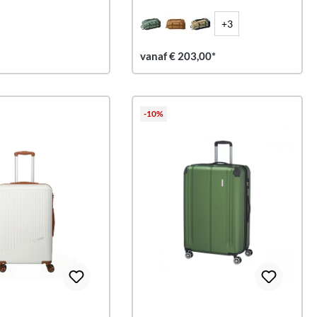
+3
vanaf € 203,00*
-10%