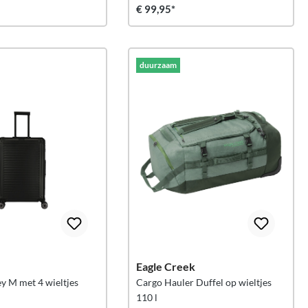
€ 99,95*
duurzaam
Eagle Creek
y M met 4 wieltjes
Cargo Hauler Duffel op wieltjes
110 l