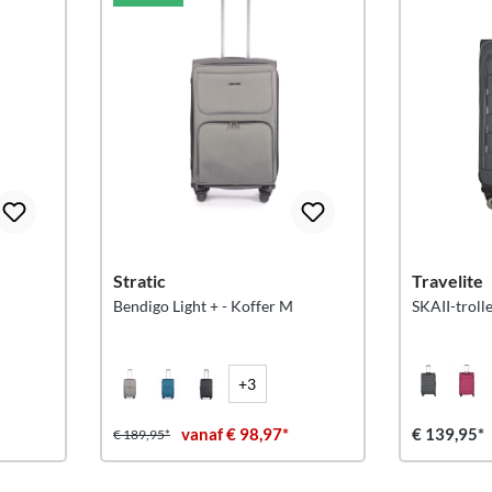
Stratic
Travelite
Bendigo Light + - Koffer M
SKAII-trolle
+3
*
vanaf € 98,97*
€ 139,95*
€ 189,95*