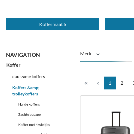
Koffermaat S
Merk
Koffer
Materiaal
duurzame koffers
Pagina
Pagin
1
2
Koffers &amp;
Rollen
trolleykoffers
Harde koffers
Zachte bagage
Koffer met 4 wieltjes