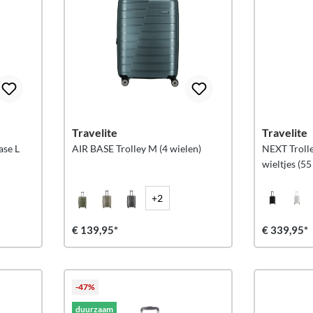
Travelite
Travelite
ase L
AIR BASE Trolley M (4 wielen)
NEXT Troll
wieltjes (55
+2
€ 139,95*
€ 339,95*
-47%
duurzaam