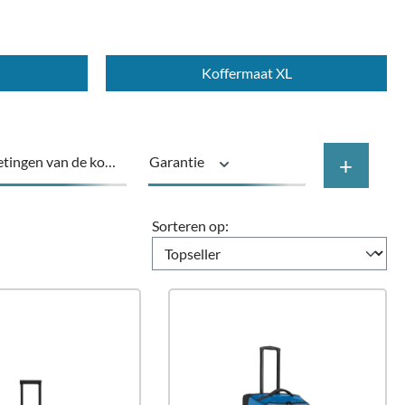
Koffermaat XL
+
tingen van de koffer
Garantie
rzaam
Producttype
Sorteren op:
Prijs