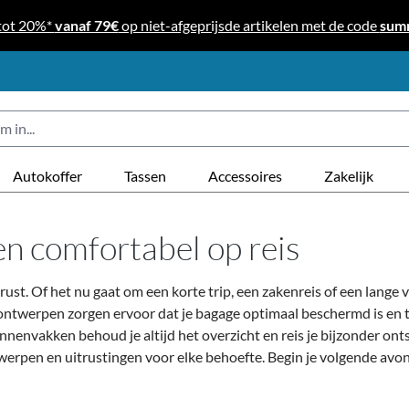
tot 20%*
vanaf 79€
op niet-afgeprijsde artikelen met de code
sum
Autokoffer
Tassen
Accessoires
Zakelijk
 en comfortabel op reis
erust. Of het nu gaat om een korte trip, een zakenreis of een lange v
ntwerpen zorgen ervoor dat je bagage optimaal beschermd is en te
nnenvakken behoud je altijd het overzicht en reis je bijzonder o
werpen en uitrustingen voor elke behoefte. Begin je volgende avontu