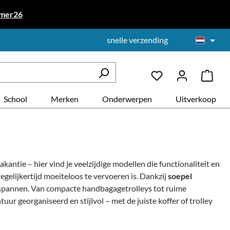
mer26
snelle verzending
School
Merken
Onderwerpen
Uitverkoop
akantie – hier vind je veelzijdige modellen die functionaliteit en
gelijkertijd moeiteloos te vervoeren is.
Dankzij
soepel
ntspannen. Van compacte handbagagetrolleys tot ruime
ur georganiseerd en stijlvol – met de juiste koffer of trolley