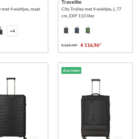
Travelite
y met 4 wieltjes, maat
City Trolley met 4 wieltjes, L 77
cm, EXP 113 liter
+4
€ 116,96*
€ 129,95*
duurzaam