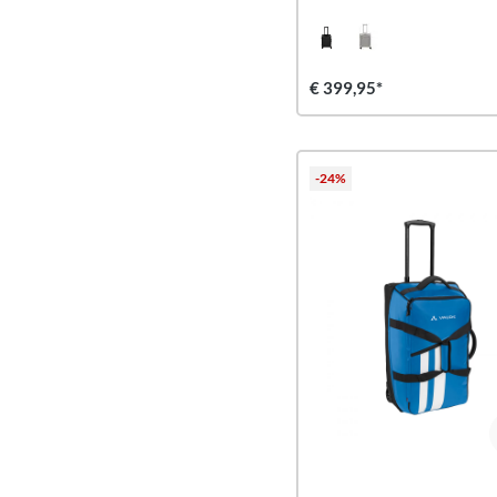
€ 399,95*
-24%