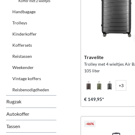
Koffer met 2 wieltjes
Handbagage
Trolleys
Kinderkoffer
Koffersets
Reistassen
Travelite
Trolley met 4 wieltjes Air B
Weekender
105 liter
Vintage koffers
+3
Reisbenodigdheden
€ 149,95*
Rugzak
Autokoffer
-46%
Tassen