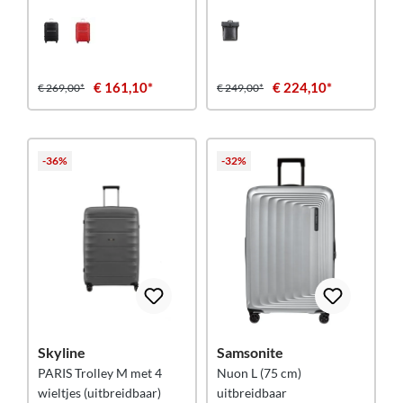
€ 161,10*
€ 224,10*
€ 269,00*
€ 249,00*
-36%
-32%
Skyline
Samsonite
PARIS Trolley M met 4
Nuon L (75 cm)
wieltjes (uitbreidbaar)
uitbreidbaar