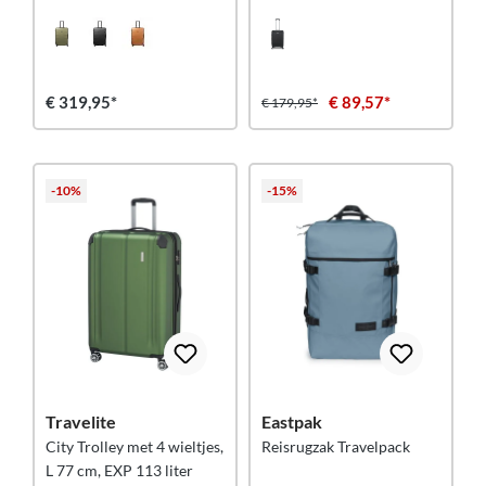
Stripe
€ 319,95*
€ 89,57*
€ 179,95*
-10%
-15%
Travelite
Eastpak
City Trolley met 4 wieltjes,
Reisrugzak Travelpack
L 77 cm, EXP 113 liter