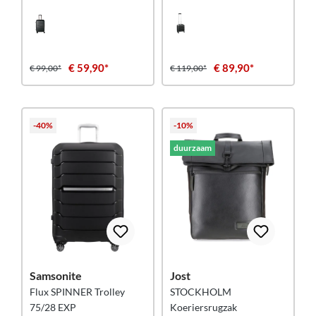
carbonzwart
€ 59,90*
€ 89,90*
€ 99,00*
€ 119,00*
-40%
-10%
duurzaam
Samsonite
Jost
Flux SPINNER Trolley
STOCKHOLM
75/28 EXP
Koeriersrugzak