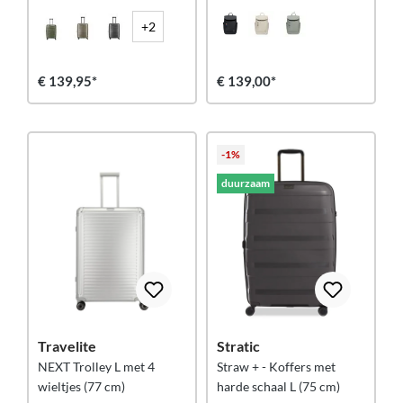
+2
€ 139,95*
€ 139,00*
-1%
duurzaam
Travelite
Stratic
NEXT Trolley L met 4
Straw + - Koffers met
wieltjes (77 cm)
harde schaal L (75 cm)