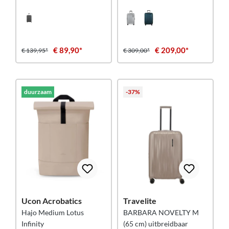
€ 89,90*
€ 209,00*
€ 139,95*
€ 309,00*
duurzaam
-37%
Ucon Acrobatics
Travelite
Hajo Medium Lotus
BARBARA NOVELTY M
Infinity
(65 cm) uitbreidbaar