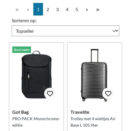
Pagina
Pagina
Pagina
Pagina
Pagina
1
2
3
4
5
Sorteren op:
duurzaam
Got Bag
Travelite
PRO PACK Monochrome-
Trolley met 4 wieltjes Air
editie
Base L 105 liter