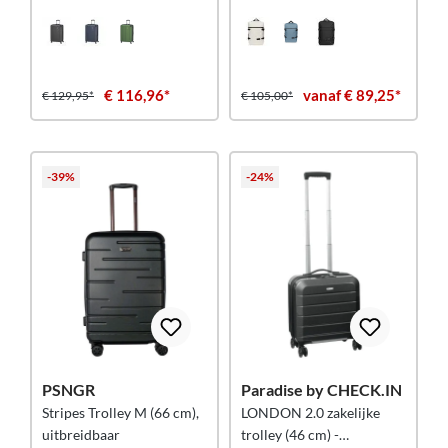
€ 116,96*
vanaf € 89,25*
€ 129,95*
€ 105,00*
-39%
-24%
PSNGR
Paradise by CHECK.IN
Stripes Trolley M (66 cm),
LONDON 2.0 zakelijke
uitbreidbaar
trolley (46 cm) -