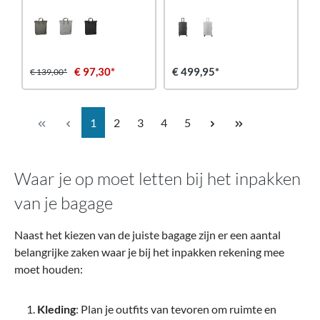
€ 97,30*
€ 499,95*
€ 139,00*
Pagina
Pagina
Pagina
Pagina
Pagina
1
2
3
4
5
Waar je op moet letten bij het inpakken
van je bagage
Naast het kiezen van de juiste bagage zijn er een aantal
belangrijke zaken waar je bij het inpakken rekening mee
moet houden:
Kleding
: Plan je outfits van tevoren om ruimte en