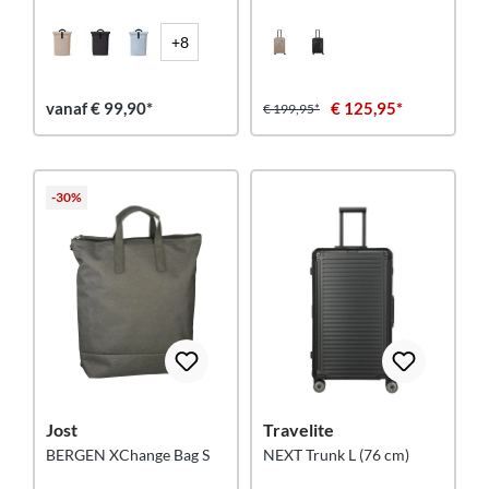
+8
vanaf € 99,90*
€ 125,95*
€ 199,95*
-30%
Jost
Travelite
BERGEN XChange Bag S
NEXT Trunk L (76 cm)