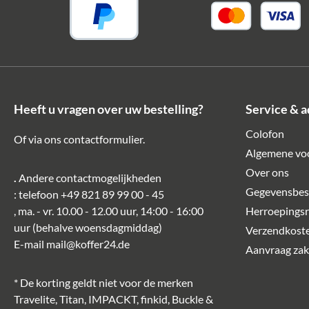
Heeft u vragen over uw bestelling?
Service & a
Colofon
Of via ons
contactformulier
.
Algemene vo
Over ons
.
Andere contactmogelijkheden
Gegevensbes
: telefoon
+49 821 89 99 00 - 45
, ma. - vr. 10.00 - 12.00 uur, 14:00 - 16:00
Herroepingsr
uur (behalve woensdagmiddag)
Verzendkost
E-mail
mail@koffer24.de
Aanvraag zake
* De korting geldt niet voor de merken
Travelite, Titan, IMPACKT, finkid, Buckle &