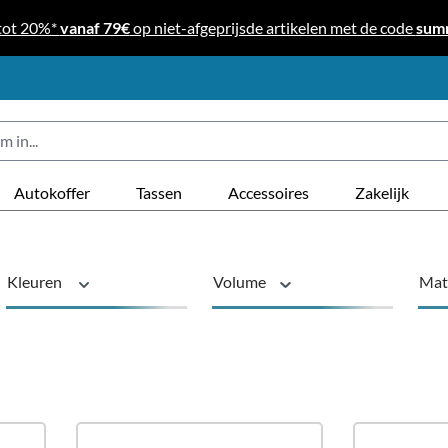
tot 20%*
vanaf 79€
op niet-afgeprijsde artikelen met de code
sum
Autokoffer
Tassen
Accessoires
Zakelijk
Kleuren
Volume
Mat
Producttype