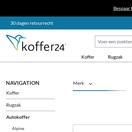
naar de hoofdinhoud
Ga naar de zoekopdracht
Ga naar de hoofdnavigatie
Bespaar 
30 dagen retourrecht
Koffer
Rugzak
Merk
Koffer
Voertuigmodel
Rugzak
Autokoffer
Alpine