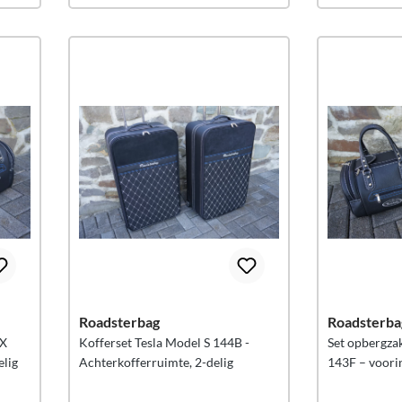
Roadsterbag
Roadsterba
 X
Kofferset Tesla Model S 144B -
Set opbergza
elig
Achterkofferruimte, 2-delig
143F – voorin