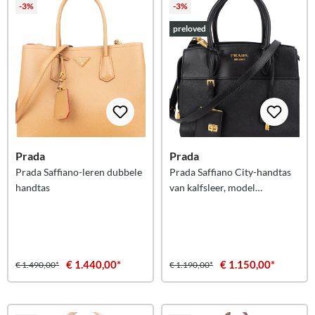
-3%
-3%
preloved
Prada
Prada
Prada Saffiano-leren dubbele
Prada Saffiano City-handtas
handtas
van kalfsleer, model
Esplanade
€ 1.440,00*
€ 1.150,00*
€ 1.490,00*
€ 1.190,00*