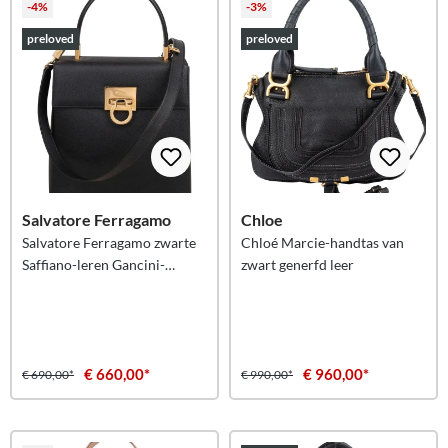
-4%
-3%
preloved
preloved
Salvatore Ferragamo
Chloe
Salvatore Ferragamo zwarte
Chloé Marcie-handtas van
Saffiano-leren Gancini-
zwart generfd leer
handtas
€ 660,00*
€ 960,00*
€ 690,00*
€ 990,00*