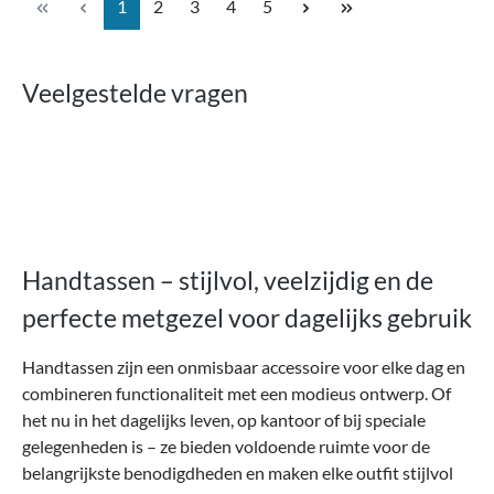
Pagina
Pagina
Pagina
Pagina
Pagina
1
2
3
4
5
Veelgestelde vragen
Handtassen – stijlvol, veelzijdig en de
perfecte metgezel voor dagelijks gebruik
Handtassen zijn een onmisbaar accessoire voor elke dag en
combineren functionaliteit met een modieus ontwerp. Of
het nu in het dagelijks leven, op kantoor of bij speciale
gelegenheden is – ze bieden voldoende ruimte voor de
belangrijkste benodigdheden en maken elke outfit stijlvol