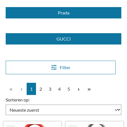
Prada
GUCCI
Filter
Pagina
Pagina
Pagina
Pagina
Pagina
1
2
3
4
5
Sorteren op: