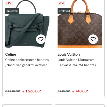
-2%
-6%
preloved
preloved
Céline
Louis Vuitton
Celine donkergroene handtas
Louis Vuitton Monogram
„Nano“ van generfd kalfsleer
Canvas Alma PM-handtas
€ 1.260,00*
€ 740,00*
€ 1.290,00*
€ 790,00*