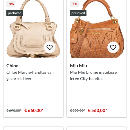
-4%
-5%
preloved
preloved
Chloe
Miu Miu
Chloé Marcie-handtas van
Miu Miu bruine matelassé
gekorreld leer
leren City-handtas
€ 660,00*
€ 560,00*
€ 690,00*
€ 590,00*