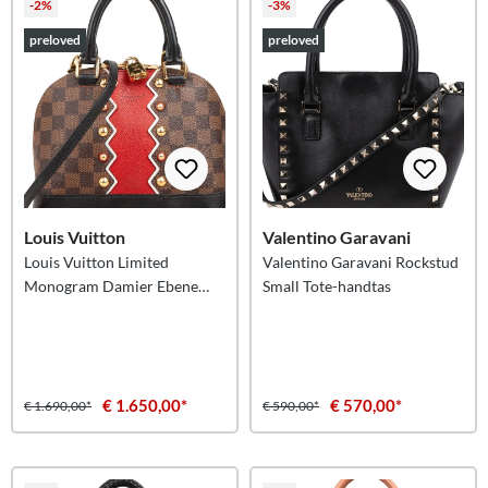
-2%
-3%
preloved
preloved
Louis Vuitton
Valentino Garavani
Louis Vuitton Limited
Valentino Garavani Rockstud
Monogram Damier Ebene
Small Tote-handtas
Karakoram Alma BB-handtas
€ 1.650,00*
€ 570,00*
€ 1.690,00*
€ 590,00*