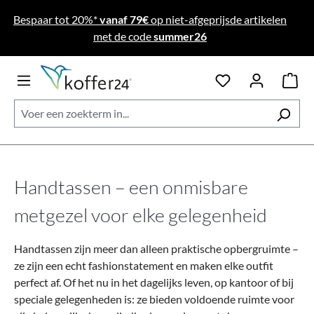
Ga naar de hoofdinhoud
Bespaar tot 20%*
vanaf 79€
op niet-afgeprijsde artikelen
met de code
summer26
Handtassen – een onmisbare
metgezel voor elke gelegenheid
Handtassen zijn meer dan alleen praktische opbergruimte –
ze zijn een echt fashionstatement en maken elke outfit
perfect af. Of het nu in het dagelijks leven, op kantoor of bij
speciale gelegenheden is: ze bieden voldoende ruimte voor