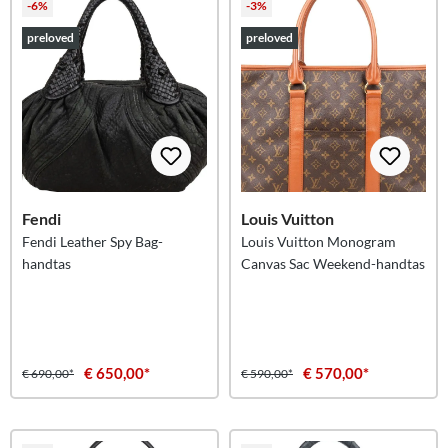
-6%
-3%
preloved
preloved
Fendi
Louis Vuitton
Fendi Leather Spy Bag-
Louis Vuitton Monogram
handtas
Canvas Sac Weekend-handtas
€ 650,00*
€ 570,00*
€ 690,00*
€ 590,00*