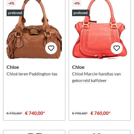
-4%
-4%
preloved
preloved
Chloe
Chloe
Chloé leren Paddington-tas
Chloé Marcie-handtas van
gekorreld kalfsleer
€ 740,00*
€ 760,00*
€ 770,00*
€ 790,00*