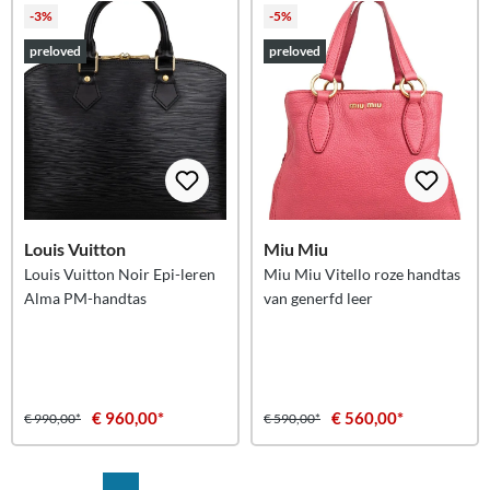
-3%
-5%
preloved
preloved
Louis Vuitton
Miu Miu
Louis Vuitton Noir Epi-leren
Miu Miu Vitello roze handtas
Alma PM-handtas
van generfd leer
€ 960,00*
€ 560,00*
€ 990,00*
€ 590,00*