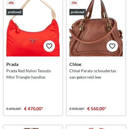
-4%
-5%
preloved
preloved
Prada
Chloe
Prada Red Nylon Tessuto
Chloé Paraty-schoudertas
Mini Triangle-handtas
van gekorreld leer
€ 470,00*
€ 560,00*
€ 490,00*
€ 590,00*