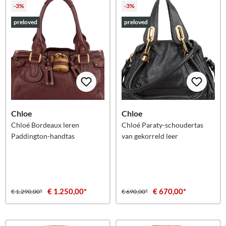
-3%
-3%
preloved
preloved
Chloe
Chloe
Chloé Bordeaux leren
Chloé Paraty-schoudertas
Paddington-handtas
van gekorreld leer
€ 1.250,00*
€ 670,00*
€ 1.290,00*
€ 690,00*