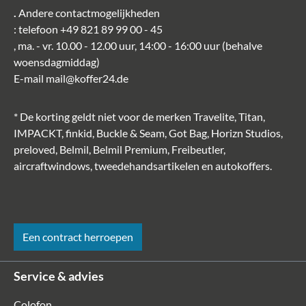
.
Andere contactmogelijkheden
: telefoon
+49 821 89 99 00 - 45
, ma. - vr. 10.00 - 12.00 uur, 14:00 - 16:00 uur (behalve
€ 195,70*
woensdagmiddag)
E-mail
mail@koffer24.de
-50%
* De korting geldt niet voor de merken Travelite, Titan,
IMPACKT, finkid, Buckle & Seam, Got Bag, Horizn Studios,
preloved, Belmil, Belmil Premium, Freibeutler,
aircraftwindows, tweedehandsartikelen en autokoffers.
aporti
Een contract herroepen
Nomad-rugzak als handbagage voor korte
uitstapjes
Service & advies
Colofon