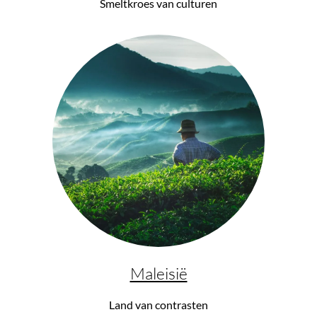
Handbagagetrolley met 4 wieltjes, 55 cm, Cabin
Smeltkroes van culturen
Small, New Icon, 40 liter
€ 299,00*
-8%
Maleisië
Croci
Hondendraagtas — Devil - Bobby
Land van contrasten