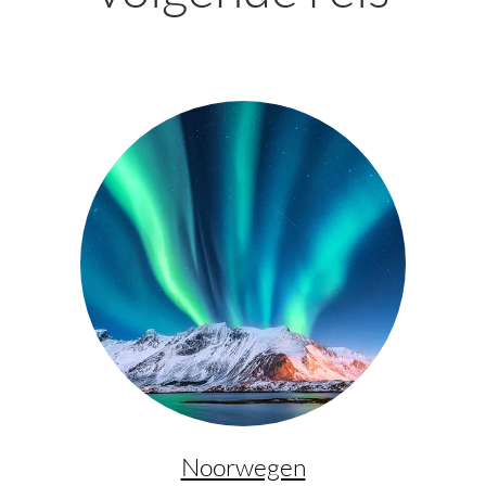
Victorinox
Altmont Modern Commuter-rugzak
€ 148,50*
€ 165,00*
Noorwegen