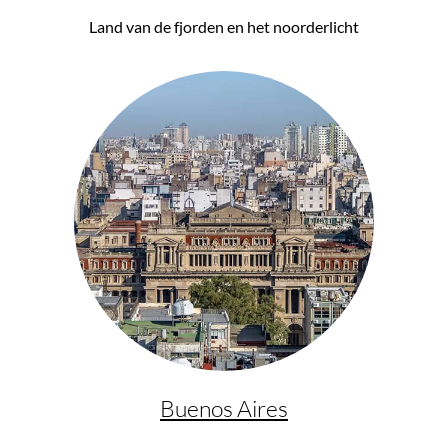
Bag to Life
Land van de fjorden en het noorderlicht
Cargo-rugzak
€ 169,99*
Buenos Aires
Crash Baggage