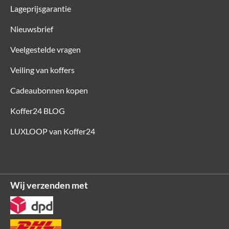
Lageprijsgarantie
vanaf € 164,90*
€ 250,00*
Nieuwsbrief
-1%
Veelgestelde vragen
Veiling van koffers
Cadeaubonnen kopen
Koffer24 BLOG
LUXLOOP van Koffer24
Jost
RIGA Daypack-rugzak
Wij verzenden met
€ 148,00*
€ 149,00*