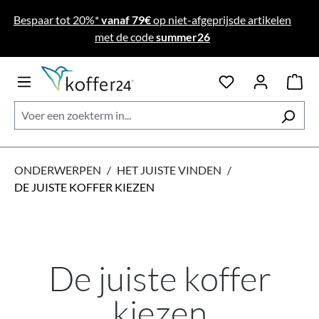
Ga naar de hoofdinhoud
Bespaar tot 20%*
vanaf 79€
op niet-afgeprijsde artikelen
met de code
summer26
ONDERWERPEN
/
HET JUISTE VINDEN
/
DE JUISTE KOFFER KIEZEN
De juiste koffer
kiezen