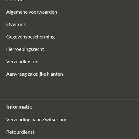
Algemene voorwaarden
€ 79,90*
€ 159,90*
Over ons
-29%
Gegevensbescherming
Herroepingsrecht
Verzendkosten
Aanvraag zakelijke klanten
Vaude
Reistas op wieltjes met 2 wieltjes Rotuma 90
Informatie
New Islands L
Verzending naar Zwitserland
Retourdienst