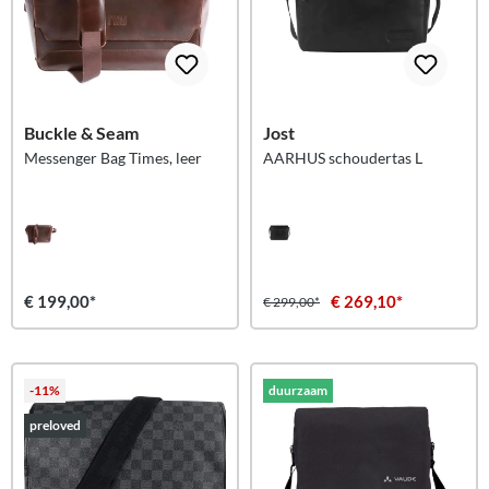
Buckle & Seam
Jost
Messenger Bag Times, leer
AARHUS schoudertas L
€ 199,00*
€ 269,10*
€ 299,00*
-11%
duurzaam
preloved