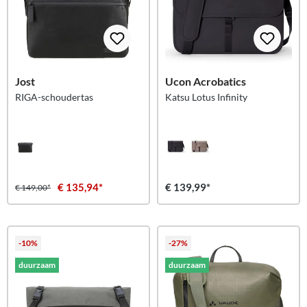
Jost
Ucon Acrobatics
RIGA-schoudertas
Katsu Lotus Infinity
€ 135,94*
€ 139,99*
€ 149,00*
-10%
-27%
duurzaam
duurzaam