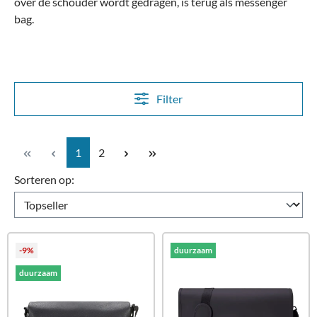
over de schouder wordt gedragen, is terug als messenger
bag.
Filter
Pagina
Pagina
1
2
Sorteren op:
-9%
duurzaam
duurzaam