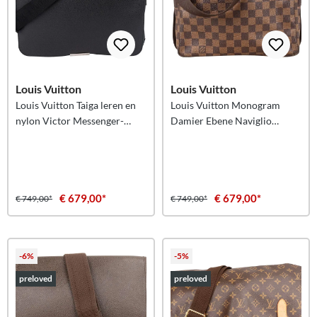
Louis Vuitton
Louis Vuitton
Louis Vuitton Taiga leren en
Louis Vuitton Monogram
nylon Victor Messenger-
Damier Ebene Naviglio
schoudertas
messenger-schoudertas
€ 679,00*
€ 679,00*
€ 749,00*
€ 749,00*
-6%
-5%
preloved
preloved