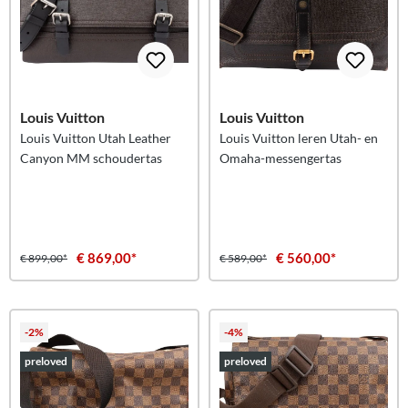
Louis Vuitton
Louis Vuitton
Louis Vuitton Utah Leather
Louis Vuitton leren Utah- en
Canyon MM schoudertas
Omaha-messengertas
€ 869,00*
€ 560,00*
€ 899,00*
€ 589,00*
-2%
-4%
preloved
preloved