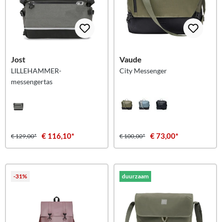
Jost
Vaude
LILLEHAMMER-
City Messenger
messengertas
€ 116,10*
€ 73,00*
€ 129,00*
€ 100,00*
-31%
duurzaam