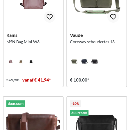
Rains
Vaude
MSN Bag Mini W3
Coreway schoudertas 13
vanaf € 41,94*
€ 100,00*
€ 69,90*
duurzaam
-10%
duurzaam