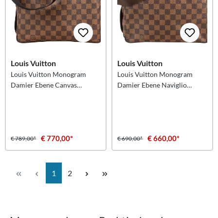
Louis Vuitton
Louis Vuitton
Louis Vuitton Monogram
Louis Vuitton Monogram
Damier Ebene Canvas
Damier Ebene Naviglio
Naviglio-schoudertas
Messenger Bag
€ 770,00*
€ 660,00*
€ 789,00*
€ 690,00*
Pagina
Pagina
1
2