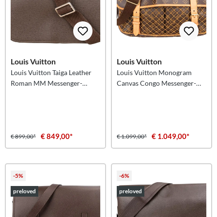
Louis Vuitton
Louis Vuitton
Louis Vuitton Taiga Leather
Louis Vuitton Monogram
Roman MM Messenger-
Canvas Congo Messenger-
schoudertas
schoudertas
€ 849,00*
€ 1.049,00*
€ 899,00*
€ 1.099,00*
-5%
-6%
preloved
preloved