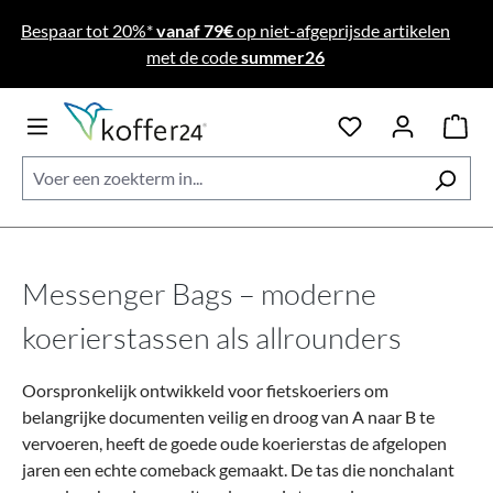
Ga naar de hoofdinhoud
Bespaar tot 20%*
vanaf 79€
op niet-afgeprijsde artikelen
met de code
summer26
Messenger Bags – moderne
koerierstassen als allrounders
Oorspronkelijk ontwikkeld voor fietskoeriers om
belangrijke documenten veilig en droog van A naar B te
vervoeren, heeft de goede oude koerierstas de afgelopen
jaren een echte comeback gemaakt. De tas die nonchalant