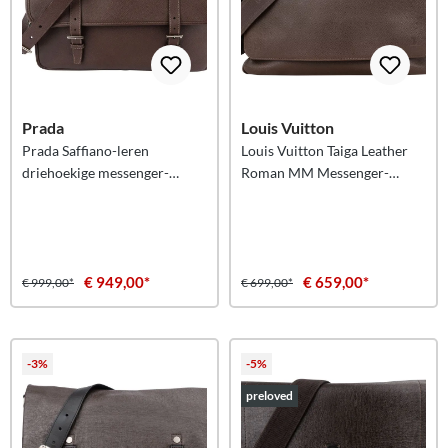
Prada
Louis Vuitton
Prada Saffiano-leren
Louis Vuitton Taiga Leather
driehoekige messenger-
Roman MM Messenger-
schoudertas
schoudertas
€ 949,00*
€ 659,00*
€ 999,00*
€ 699,00*
-3%
-5%
preloved