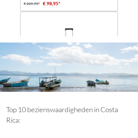
€ 98,95*
€ 109,95*
Travelite
CROSSLITE-trolley S met 4 wieltjes (55 cm)
Top 10 bezienswaardigheden in Costa
Rica:
€ 129,95*