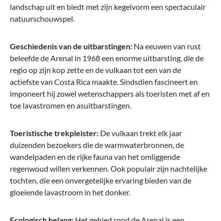
landschap uit en biedt met zijn kegelvorm een spectaculair
natuurschouwspel.
Travelite
AIR BASE handbagage S (55 cm), uitbreidbaar
Geschiedenis van de uitbarstingen:
Na eeuwen van rust
beleefde de Arenal in 1968 een enorme uitbarsting, die de
regio op zijn kop zette en de vulkaan tot een van de
actiefste van Costa Rica maakte. Sindsdien fascineert en
imponeert hij zowel wetenschappers als toeristen met af en
€ 129,95*
toe lavastromen en asuitbarstingen.
Toeristische trekpleister:
De vulkaan trekt elk jaar
duizenden bezoekers die de warmwaterbronnen, de
wandelpaden en de rijke fauna van het omliggende
regenwoud willen verkennen. Ook populair zijn nachtelijke
tochten, die een onvergetelijke ervaring bieden van de
gloeiende lavastroom in het donker.
Ecologisch belang:
Het gebied rond de Arenal is een