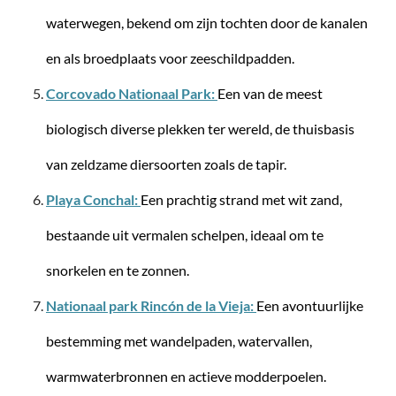
waterwegen, bekend om zijn tochten door de kanalen
en als broedplaats voor zeeschildpadden.
Corcovado Nationaal Park:
Een van de meest
biologisch diverse plekken ter wereld, de thuisbasis
van zeldzame diersoorten zoals de tapir.
Stratic
Playa Conchal:
Een prachtig strand met wit zand,
NOVIUM SL - Trolley L (77 cm), uitbreidbaar
bestaande uit vermalen schelpen, ideaal om te
snorkelen en te zonnen.
Nationaal park Rincón de la Vieja:
Een avontuurlijke
€ 149,95*
bestemming met wandelpaden, watervallen,
warmwaterbronnen en actieve modderpoelen.
-10%