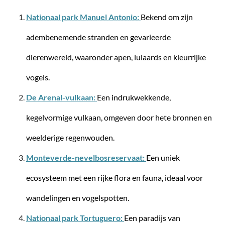
Nationaal park Manuel Antonio:
Bekend om zijn
-38%
adembenemende stranden en gevarieerde
dierenwereld, waaronder apen, luiaards en kleurrijke
vogels.
De Arenal-vulkaan:
Een indrukwekkende,
kegelvormige vulkaan, omgeven door hete bronnen en
Travelite
Vaka America Unlimited Arizona Edition -
weelderige regenwouden.
Trolley L (75 cm)
Monteverde-nevelbosreservaat:
Een uniek
ecosysteem met een rijke flora en fauna, ideaal voor
wandelingen en vogelspotten.
€ 79,95*
€ 129,95*
Nationaal park Tortuguero:
Een paradijs van