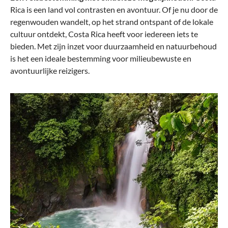
Rica is een land vol contrasten en avontuur. Of je nu door de
regenwouden wandelt, op het strand ontspant of de lokale
cultuur ontdekt, Costa Rica heeft voor iedereen iets te
bieden. Met zijn inzet voor duurzaamheid en natuurbehoud
is het een ideale bestemming voor milieubewuste en
avontuurlijke reizigers.