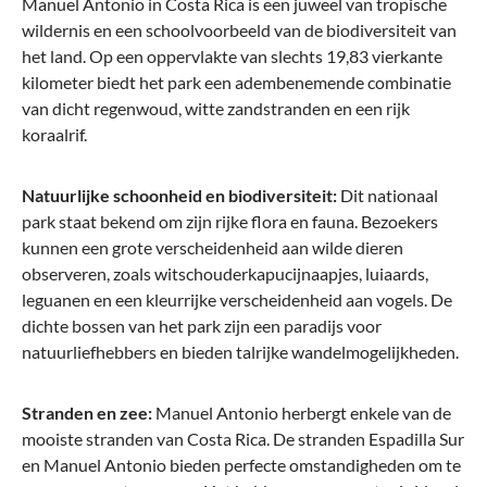
Manuel Antonio in Costa Rica is een juweel van tropische
wildernis en een schoolvoorbeeld van de biodiversiteit van
het land. Op een oppervlakte van slechts 19,83 vierkante
kilometer biedt het park een adembenemende combinatie
van dicht regenwoud, witte zandstranden en een rijk
koraalrif.
Travelite
MILLENNIUM Handbagage S (55 cm)
Natuurlijke schoonheid en biodiversiteit:
Dit nationaal
park staat bekend om zijn rijke flora en fauna. Bezoekers
kunnen een grote verscheidenheid aan wilde dieren
observeren, zoals witschouderkapucijnaapjes, luiaards,
leguanen en een kleurrijke verscheidenheid aan vogels. De
€ 179,95*
dichte bossen van het park zijn een paradijs voor
natuurliefhebbers en bieden talrijke wandelmogelijkheden.
-31%
Stranden en zee:
Manuel Antonio herbergt enkele van de
mooiste stranden van Costa Rica. De stranden Espadilla Sur
en Manuel Antonio bieden perfecte omstandigheden om te