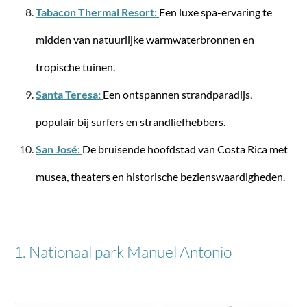
Tabacon Thermal Resort:
Een luxe spa-ervaring te
midden van natuurlijke warmwaterbronnen en
tropische tuinen.
Santa Teresa:
Een ontspannen strandparadijs,
populair bij surfers en strandliefhebbers.
Travelite
BASICS Reistas op wieltjes L
San José:
De bruisende hoofdstad van Costa Rica met
musea, theaters en historische bezienswaardigheden.
€ 116,95*
€ 129,95*
1. Nationaal park Manuel Antonio
-27%