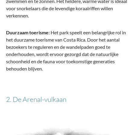
zwemmen en te zonnen. Het heldere, warme water is ideaal
voor snorkelaars die de levendige koraalriffen willen
verkennen.
Travelite
Duurzaam toerisme:
Het park speelt een belangrijke rol in
BALI-trolley met 4 wieltjes, maat L
het duurzame toerisme van Costa Rica. Door het aantal
bezoekers te reguleren en de wandelpaden goed te
onderhouden, wordt ervoor gezorgd dat de natuurlijke
schoonheid en de fauna voor toekomstige generaties
behouden blijven.
vanaf € 75,01*
€ 129,95*
-10%
2. De Arenal-vulkaan