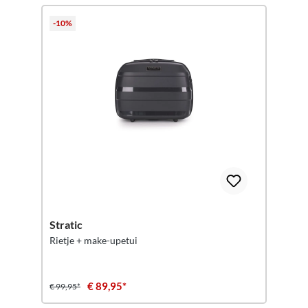
-10%
Stratic
Rietje + make-upetui
€ 89,95*
€ 99,95*