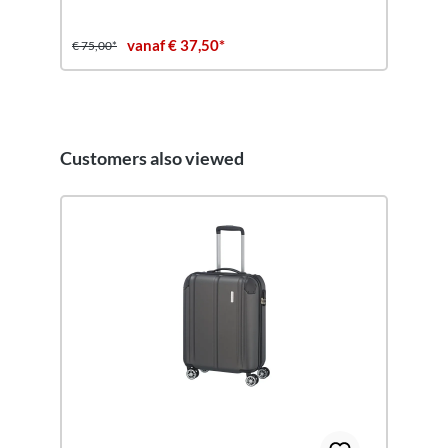
vanaf € 37,50*
€ 75,00*
Customers also viewed
Productgalerij overslaan