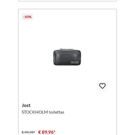
-10%
Jost
STOCKHOLM toilettas
€ 89,96*
€ 99,95*