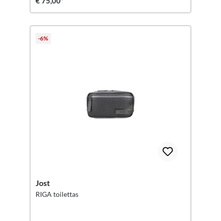
€ 75,00*
-6%
Jost
RIGA toilettas