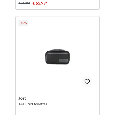
€ 65,99*
€ 69,95*
-10%
Jost
TALLINN toilettas