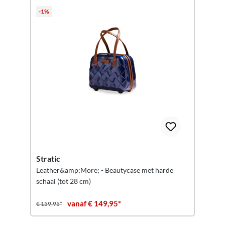
-1%
Stratic
Leather&amp;More; - Beautycase met harde
schaal (tot 28 cm)
vanaf € 149,95*
€ 159,95*