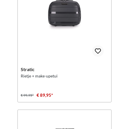
Stratic
Rietje + make-upetui
€ 89,95*
€ 99,95*