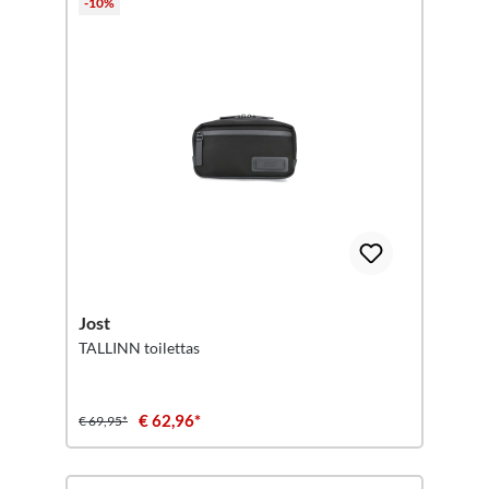
-10%
Jost
TALLINN toilettas
€ 62,96*
€ 69,95*