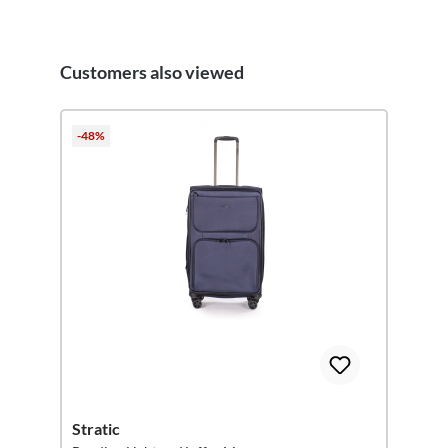
Customers also viewed
Productgalerij overslaan
-48%
Stratic