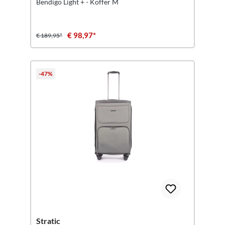
Bendigo Light + - Koffer M
€ 98,97*
€ 189,95*
-47%
Stratic