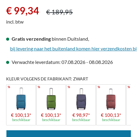
Verkoopprijs:
Normale prijs:
€ 99,34
€ 189,95
incl. btw
Gratis verzending
binnen Duitsland,
bij levering naar het buitenland komen hier verzendkosten bi
Verwachte leverdatum: 07.08.2026 - 08.08.2026
KLEUR VOLGENS DE FABRIKANT: ZWART
%
%
%
%
%
€ 100,13*
€ 100,13*
€ 98,97*
€ 100,13*
€ 
beschikbaar
beschikbaar
beschikbaar
beschikbaar
bes