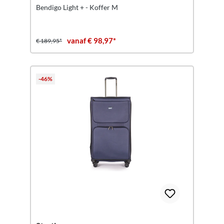
Bendigo Light + - Koffer M
vanaf € 98,97*
€ 189,95*
-46%