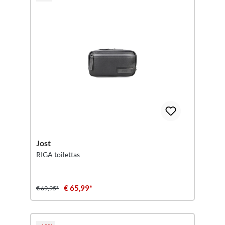
Jost
RIGA toilettas
€ 65,99*
€ 69,95*