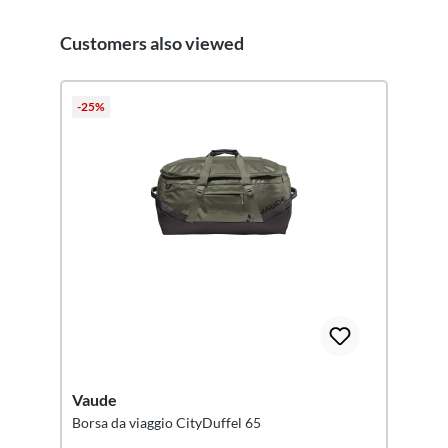
Customers also viewed
Salta la galleria dei prodotti
-25%
Vaude
Borsa da viaggio CityDuffel 65