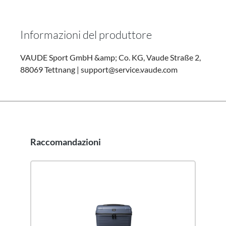
Informazioni del produttore
VAUDE Sport GmbH &amp; Co. KG, Vaude Straße 2,
88069 Tettnang | support@service.vaude.com
Raccomandazioni
Salta la galleria dei prodotti