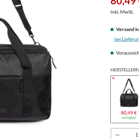
80,49
inkl. MwSt.
Versand k
bei Lieferu
Voraussich
HERSTELLERF
%
80,49 €
verfügbar
Produkt 