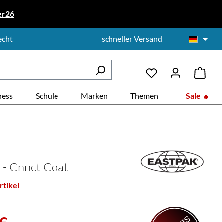
er26
echt
schneller Versand
ness
Schule
Marken
Themen
Sale
 - Cnnct Coat
rtikel
: