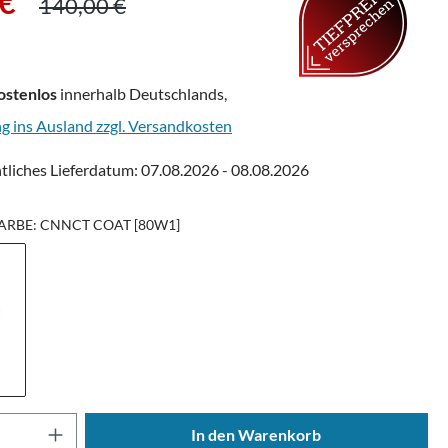
Regulärer Preis:
 €
140,00 €
ostenlos
innerhalb Deutschlands,
ng ins Ausland zzgl. Versandkosten
tliches Lieferdatum: 07.08.2026 - 08.08.2026
ARBE: CNNCT COAT [80W1]
Anzahl: Gib den gewünschten Wert ein oder
In den Warenkorb