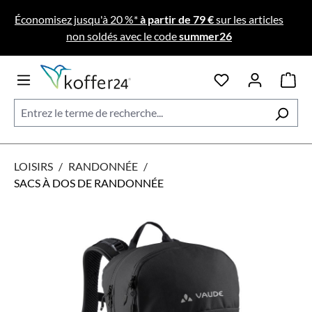
Passer au contenu principal
Économisez jusqu'à 20 %*
à partir de 79 €
sur les articles
non soldés avec le code
summer26
LOISIRS
/
RANDONNÉE
/
SACS À DOS DE RANDONNÉE
Ignorer la galerie d'images