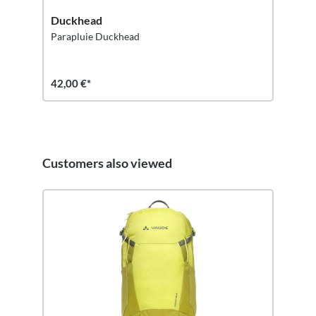
Duckhead
Parapluie Duckhead
42,00 €*
Customers also viewed
Ignorer la galerie de produits