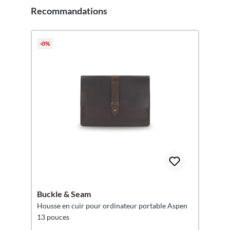
Recommandations
Ignorer la galerie de produits
-0%
Buckle & Seam
Housse en cuir pour ordinateur portable Aspen
13 pouces