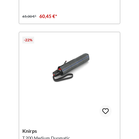
60,45 €*
65,00 €*
-22%
Knirps
T.200 Medium Duomatic