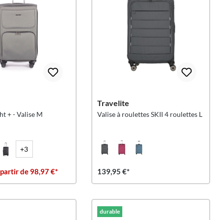
Travelite
ht + - Valise M
Valise à roulettes SKII 4 roulettes L
+3
 partir de 98,97 €*
139,95 €*
durable