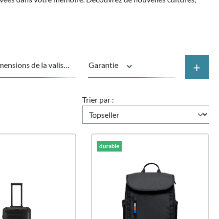
+
mensions de la valise
Garantie
at
Rôles
Trier par :
Prix
durable