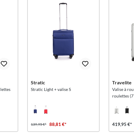
Stratic
Travelite
ulettes
Stratic Light + valise S
Valise à ro
roulettes (
88,81 €*
419,95 €*
139,95 €*