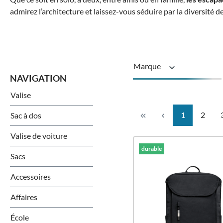
admirez l’architecture et laissez-vous séduire par la diversité de
Marque
Valise
Matériel
Page
Page
1
2
Sac à dos
Type de produit
Valise de voiture
durable
Sacs
Accessoires
Affaires
École