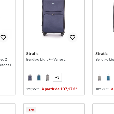
Stratic
Stratic
vec 2
Bendigo Light + - Valise L
Bendigo Lig
slands L
+3
à partir de 107,17 €*
à
199,95 €*
189,95 €*
-37%