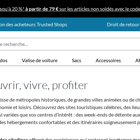
squ'à 20 %*
à partir de 79 €
sur les articles non soldés avec le cod
on des acheteurs Trusted Shops
Droit de retour
 dos
Valise de voiture
Sacs
Accessoires
Af
rir, vivre, profiter
gisse de métropoles historiques, de grandes villes animées ou de ch
nomie et loisirs. Découvrez des sites touristiques célèbres, des lie
 variées que vos centres d’intérêt : des week-ends de détente aux
des hébergements confortables et des itinéraires soigneusement pl
des citadines
offrent des expériences qui resteront longtemps gr