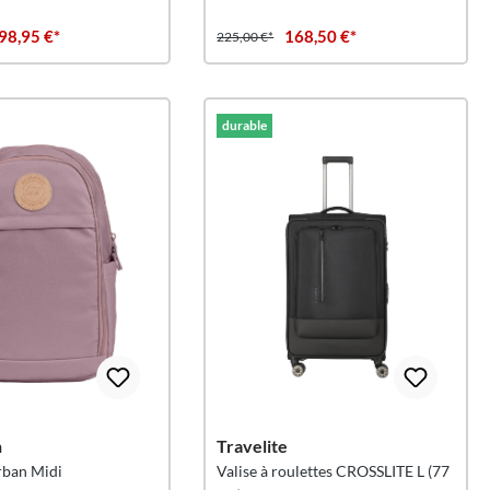
98,95 €*
168,50 €*
225,00 €*
durable
n
Travelite
rban Midi
Valise à roulettes CROSSLITE L (77