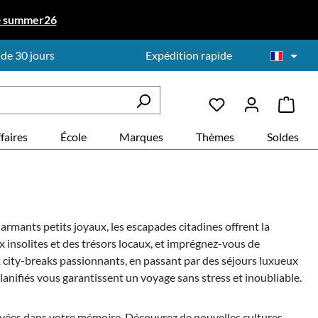
e
summer26
 de 30 jours
Expédition rapide
faires
École
Marques
Thèmes
Soldes
armants petits joyaux, les escapades citadines offrent la
ux insolites et des trésors locaux, et imprégnez-vous de
 city-breaks passionnants, en passant par des séjours luxueux
anifiés vous garantissent un voyage sans stress et inoubliable.
avées dans votre mémoire. Découvrez de nouvelles cultures,