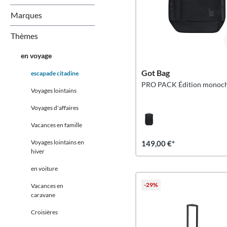
Marques
Thèmes
en voyage
Got Bag
escapade citadine
PRO PACK Édition monoc
Voyages lointains
Voyages d'affaires
Vacances en famille
Voyages lointains en
149,00 €*
hiver
en voiture
-29%
Vacances en
caravane
Croisières