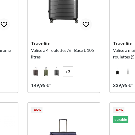
Travelite
Travelite
hrome
Valise à 4 roulettes Air Base L 105
Valise à ma
litres
roulettes (
+3
149,95 €*
339,95 €*
-46%
-47%
durable