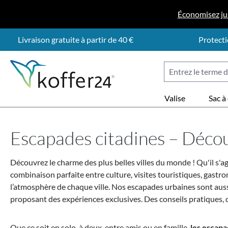
ser au contenu principal
Passer à la recherche
Passer à la navigation principale
Économisez ju
Livraison gratuite à partir de 40 €
Protecti
Valise
Sac à
Escapades citadines – Découv
Découvrez le charme des plus belles villes du monde ! Qu'il s'a
combinaison parfaite entre culture, visites touristiques, gastro
l’atmosphère de chaque ville.
Nos escapades urbaines sont aussi
proposant des expériences exclusives. Des conseils pratiques, 
Que ce soit en solo, à deux, entre amis ou en famille,
les escapa