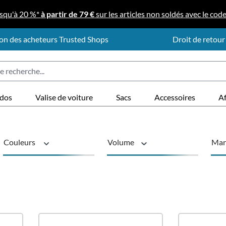
squ'à 20 %*
à partir de 79 €
sur les articles non soldés avec le cod
on des acheteurs Trusted Shops
Droit de retour
 dos
Valise de voiture
Sacs
Accessoires
Af
Couleurs
Volume
Mar
Rôles
Type de produ