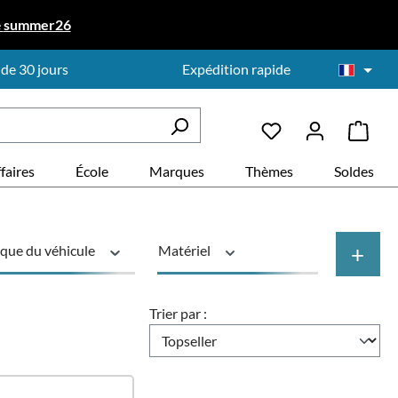
e
summer26
 de 30 jours
Expédition rapide
faires
École
Marques
Thèmes
Soldes
+
que du véhicule
Matériel
it
Prix
Trier par :