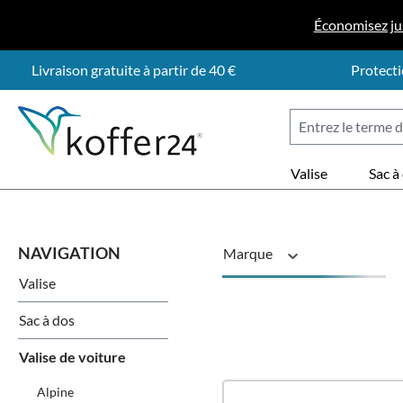
ser au contenu principal
Passer à la recherche
Passer à la navigation principale
Économisez ju
Livraison gratuite à partir de 40 €
Protecti
Valise
Sac à
Marque
Valise
Modèle de véhicule
Sac à dos
Valise de voiture
Alpine