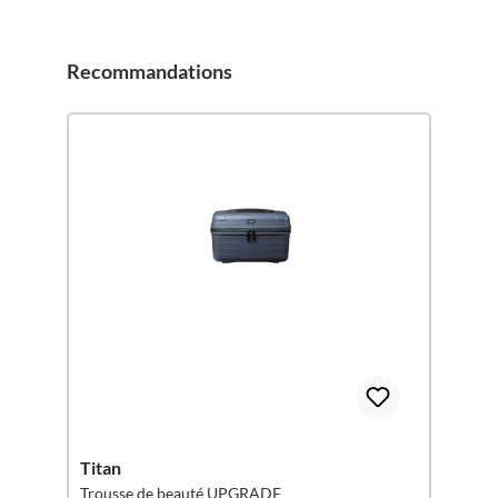
Recommandations
Ignorer la galerie de produits
Titan
Trousse de beauté UPGRADE