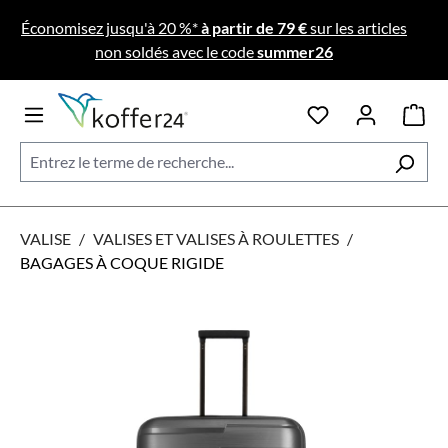
Passer au contenu principal
Économisez jusqu'à 20 %*
à partir de 79 €
sur les articles
non soldés avec le code
summer26
VALISE
/
VALISES ET VALISES À ROULETTES
/
BAGAGES À COQUE RIGIDE
Ignorer la galerie d'images