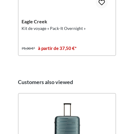
Eagle Creek
Kit de voyage « Pack-It Overnight »
à partir de 37,50 €*
75,00 €*
Customers also viewed
Ignorer la galerie de produits