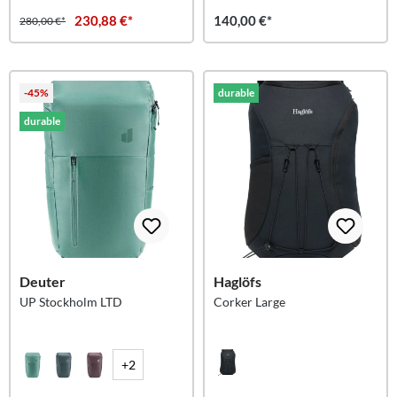
230,88 €*
140,00 €*
280,00 €*
-45%
durable
durable
Deuter
Haglöfs
UP Stockholm LTD
Corker Large
+2