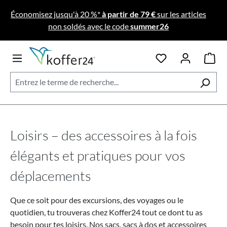
Passer au contenu principal
Économisez jusqu'à 20 %*
à partir de 79 €
sur les articles
non soldés avec le code
summer26
Loisirs – des accessoires à la fois
élégants et pratiques pour vos
déplacements
Que ce soit pour des excursions, des voyages ou le
quotidien, tu trouveras chez Koffer24 tout ce dont tu as
besoin pour tes loisirs. Nos sacs, sacs à dos et accessoires