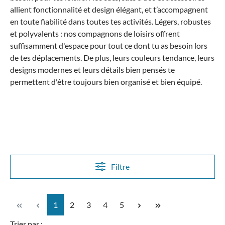
allient fonctionnalité et design élégant, et t’accompagnent
en toute fiabilité dans toutes tes activités.
Légers, robustes
et polyvalents : nos compagnons de loisirs offrent
suffisamment d'espace pour tout ce dont tu as besoin lors
de tes déplacements. De plus, leurs couleurs tendance, leurs
designs modernes et leurs détails bien pensés te
permettent d'être toujours bien organisé et bien équipé.
Filtre
Page
Page
Page
Page
Page
1
2
3
4
5
Trier par :