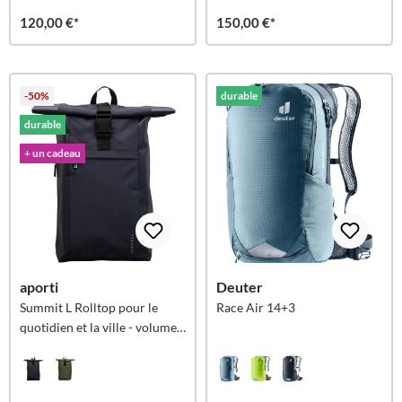
120,00 €*
150,00 €*
-50%
durable
durable
+ un cadeau
aporti
Deuter
Summit L Rolltop pour le
Race Air 14+3
quotidien et la ville - volume
accru