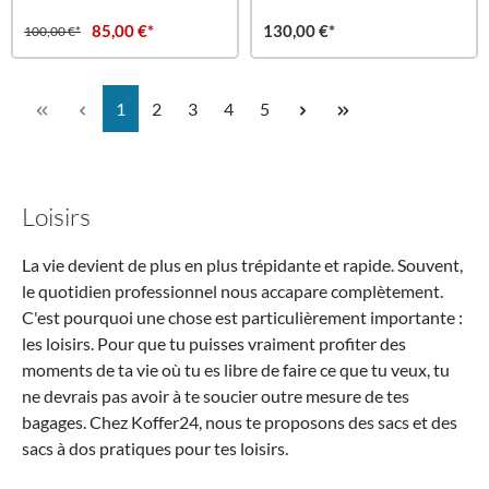
85,00 €*
130,00 €*
100,00 €*
Page
Page
Page
Page
Page
1
2
3
4
5
Loisirs
La vie devient de plus en plus trépidante et rapide. Souvent,
le quotidien professionnel nous accapare complètement.
C'est pourquoi une chose est particulièrement importante :
les loisirs. Pour que tu puisses vraiment profiter des
moments de ta vie où tu es libre de faire ce que tu veux, tu
ne devrais pas avoir à te soucier outre mesure de tes
bagages. Chez Koffer24, nous te proposons des sacs et des
sacs à dos pratiques pour tes loisirs.