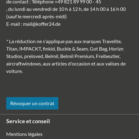
de contact
: Téléphone
+49 821 89 99 00 - 45
, du lundi au vendredi de 10 h à 12 h, de 14 h 00 à 16 h 00
(sauf le mercredi après-midi)
E-mail
:
mail@koffer24.de
* La réduction ne s'applique pas aux marques Travelite,
Titan, IMPACKT, finkid, Buckle & Seam, Got Bag, Horizn
Studios, preloved, Belmil, Belmil Premium, Freibeutler,
aircraftwindows, aux articles d'occasion et aux valises de
voiture.
Révoquer un contrat
Service et conseil
Mentions légales