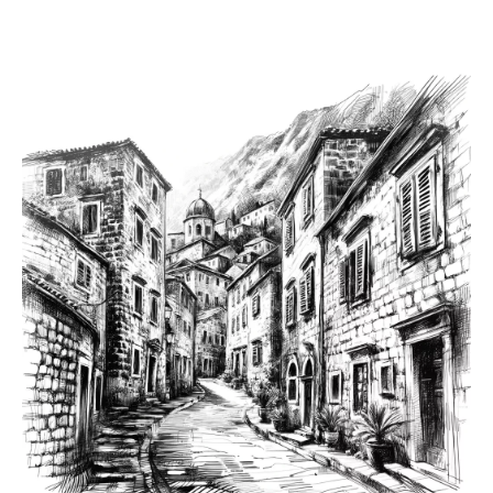
Travelite
BARBARA NOVELTY M (65 cm) extensible
125,95 €*
199,95 €*