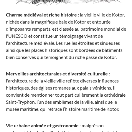
Samsonite
Bagage à main BASE BREEZE (55 cm) extensible
Charme médiéval et riche histoire
: la vieille ville de Kotor,
nichée dans la magnifique baie de Kotor et entourée
d'imposants remparts, est classée au patrimoine mondial de
l'UNESCO et constitue un témoignage vivant de
l'architecture médiévale. Les ruelles étroites et sinueuses
à partir de 135,15 €*
ainsi que les places historiques sont bordées de bâtiments
bien conservés qui témoignent du riche passé de Kotor.
-15%
Merveilles architecturales et diversité culturelle
:
l'architecture de la vieille ville reflète diverses influences
historiques, des églises romanes aux palais vénitiens. Il
convient de mentionner tout particulièrement la cathédrale
Saint-Tryphon, l’un des emblèmes de la ville, ainsi que le
musée maritime, qui retrace l’histoire maritime de Kotor.
Samsonite
Vie urbaine animée et gastronomie
: malgré son
Valise à roulettes BASE BREEZE L (78 cm),