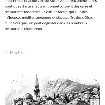
ancienneté, la vieille ville de Kotor est un lieu animé où les
extensible
boutiques d’artisanat traditionnel côtoient des cafés et
restaurants modernes. La cuisine locale, qui allie des
influences méditerranéennes et slaves, offre des délices
culinaires que l’on peut déguster dans les nombreux
restaurants chaleureux.
169,15 €*
199,00 €*
-15%
2. Budva
Samsonite
Magnum Eco SPINNER 69/25