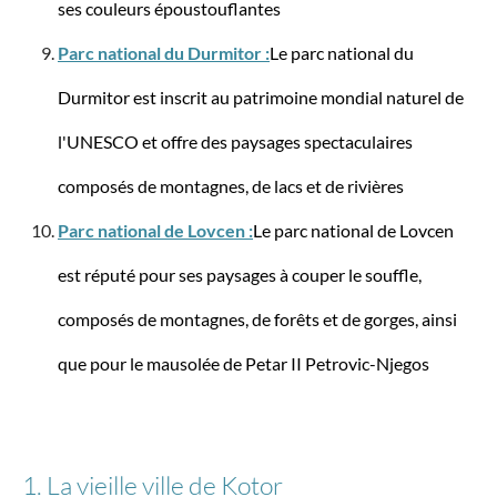
ses couleurs époustouflantes
Parc national du Durmitor :
Le parc national du
Travelite
Sac de voyage à roulettes BASICS (55 cm)
Durmitor est inscrit au patrimoine mondial naturel de
l'UNESCO et offre des paysages spectaculaires
composés de montagnes, de lacs et de rivières
Parc national de Lovcen :
Le parc national de Lovcen
53,95 €*
69,95 €*
est réputé pour ses paysages à couper le souffle,
-37%
composés de montagnes, de forêts et de gorges, ainsi
que pour le mausolée de Petar II Petrovic-Njegos
1. La vieille ville de Kotor