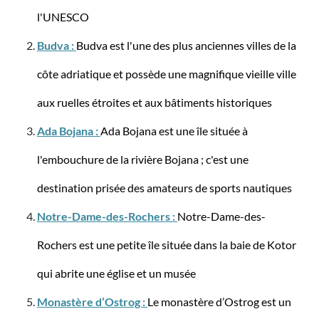
l'UNESCO
Budva :
Budva est l'une des plus anciennes villes de la
côte adriatique et possède une magnifique vieille ville
Travelite
Sac de voyage à roulettes BASICS L
aux ruelles étroites et aux bâtiments historiques
Ada Bojana :
Ada Bojana est une île située à
l'embouchure de la rivière Bojana ; c'est une
destination prisée des amateurs de sports nautiques
116,95 €*
129,95 €*
Notre-Dame-des-Rochers :
Notre-Dame-des-
-10%
Rochers est une petite île située dans la baie de Kotor
qui abrite une église et un musée
Monastère d’Ostrog :
Le monastère d’Ostrog est un