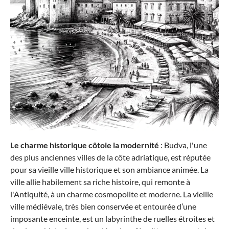
à partir de 172,40 €*
229,00 €*
-15%
Le charme historique côtoie la modernité
: Budva, l'une
des plus anciennes villes de la côte adriatique, est réputée
pour sa vieille ville historique et son ambiance animée. La
ville allie habilement sa riche histoire, qui remonte à
Samsonite
l'Antiquité, à un charme cosmopolite et moderne. La vieille
Valise à roulettes BASE BREEZE M (67 cm)
ville médiévale, très bien conservée et entourée d’une
extensible
imposante enceinte, est un labyrinthe de ruelles étroites et