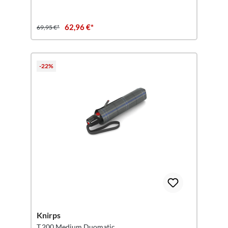
62,96 €*
69,95 €*
-22%
Knirps
T.200 Medium Duomatic