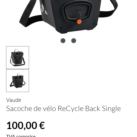
Vaude
Sacoche de vélo ReCycle Back Single
Prix régulier :
100,00 €
TVA comprise