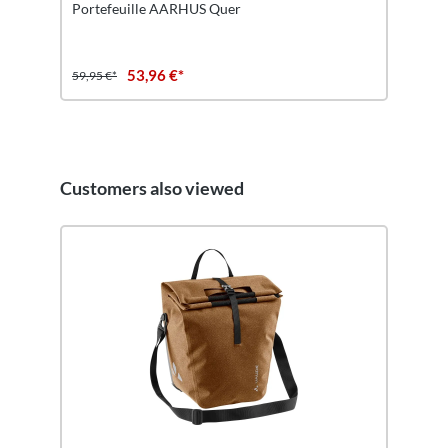
Portefeuille AARHUS Quer
53,96 €*
59,95 €*
Customers also viewed
Ignorer la galerie de produits