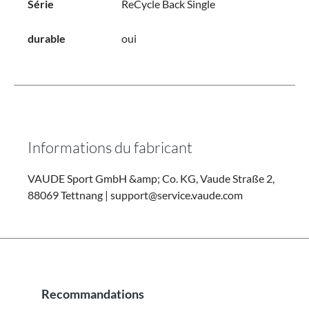
Série
ReCycle Back Single
durable
oui
Informations du fabricant
VAUDE Sport GmbH &amp; Co. KG, Vaude Straße 2,
88069 Tettnang | support@service.vaude.com
Recommandations
Ignorer la galerie de produits