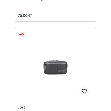
75,00 €*
-6%
Jost