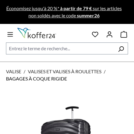
Passer au contenu principal
Économisez jusqu'à 20 %*
à partir de 79 €
sur les articles
non soldés avec le code
summer26
VALISE
/
VALISES ET VALISES À ROULETTES
/
BAGAGES À COQUE RIGIDE
Ignorer la galerie d'images