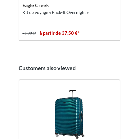
Eagle Creek
Kit de voyage « Pack-It Overnight »
à partir de 37,50 €*
75,00 €*
Customers also viewed
Ignorer la galerie de produits