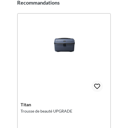
Recommandations
Ignorer la galerie de produits
Titan
Trousse de beauté UPGRADE