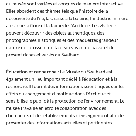
PHOENIX ALU - Valise à roulettes L (76 cm)
du musée sont variées et conçues de manière interactive.
Elles abordent des thèmes tels que l'histoire de la
découverte de l'île, la chasse à la baleine, l'industrie minière
ainsi que la flore et la faune de l'Arctique. Les visiteurs
peuvent découvrir des objets authentiques, des
photographies historiques et des maquettes grandeur
399,95 €*
nature qui brossent un tableau vivant du passé et du
présent riches et variés du Svalbard.
Éducation et recherche
: Le Musée du Svalbard est
également un lieu important dédié à l’éducation et à la
recherche. Il fournit des informations scientifiques sur les
effets du changement climatique dans l’Arctique et
sensibilise le public à la protection de l’environnement. Le
musée travaille en étroite collaboration avec des
chercheurs et des établissements d’enseignement afin de
Stratic
présenter des informations actuelles et pertinentes.
NOVIUM SL - Valise à roulettes S (55 cm)
extensible