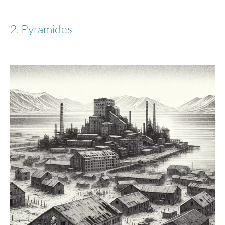
2. Pyramides
129,95 €*
-49%
Stratic
Bendigo Light + - Valise S