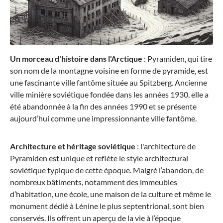
90,98 €*
179,95 €*
Un morceau d'histoire dans l'Arctique
: Pyramiden, qui tire
-42%
son nom de la montagne voisine en forme de pyramide, est
une fascinante ville fantôme située au Spitzberg. Ancienne
ville minière soviétique fondée dans les années 1930, elle a
été abandonnée à la fin des années 1990 et se présente
aujourd’hui comme une impressionnante ville fantôme.
Architecture et héritage soviétique
: l'architecture de
Pyramiden est unique et reflète le style architectural
Stratic
soviétique typique de cette époque. Malgré l’abandon, de
Bendigo Light + - Lot de 3 valises (S, M, L)
nombreux bâtiments, notamment des immeubles
d’habitation, une école, une maison de la culture et même le
monument dédié à Lénine le plus septentrional, sont bien
conservés. Ils offrent un aperçu de la vie à l’époque