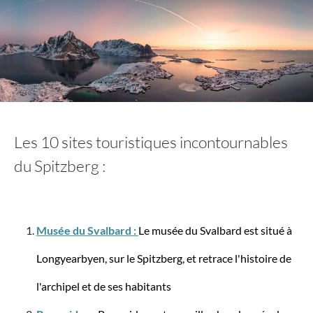
Stratic
Straw T - Valise cabine à roulettes S (54 cm)
extensible
Les 10 sites touristiques incontournables
du Spitzberg :
à partir de 62,38 €*
159,95 €*
Musée du Svalbard :
Le musée du Svalbard est situé à
-51%
Longyearbyen, sur le Spitzberg, et retrace l'histoire de
l'archipel et de ses habitants