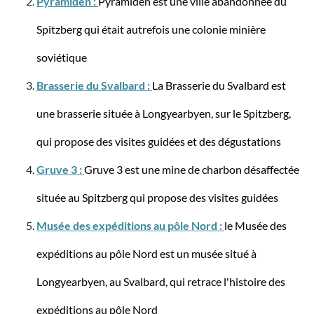
Pyramiden :
Pyramiden est une ville abandonnée du
Spitzberg qui était autrefois une colonie minière
soviétique
Stratic
Valise à coque rigide S à 4 roulettes, 54 cm, 32
Brasserie du Svalbard :
La Brasserie du Svalbard est
litres Stripe
une brasserie située à Longyearbyen, sur le Spitzberg,
qui propose des visites guidées et des dégustations
Gruve 3 :
Gruve 3 est une mine de charbon désaffectée
83,17 €*
169,95 €*
située au Spitzberg qui propose des visites guidées
-47%
Musée des expéditions au pôle Nord :
le Musée des
expéditions au pôle Nord est un musée situé à
Longyearbyen, au Svalbard, qui retrace l'histoire des
expéditions au pôle Nord