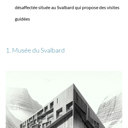
désaffectée située au Svalbard qui propose des visites
Stratic
Valise à coque rigide M à 4 roulettes, 66 cm, 67
guidées
litres Stripe
1. Musée du Svalbard
89,85 €*
179,95 €*