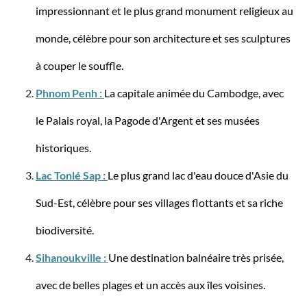
impressionnant et le plus grand monument religieux au
monde, célèbre pour son architecture et ses sculptures
à couper le souffle.
Phnom Penh :
La capitale animée du Cambodge, avec
le Palais royal, la Pagode d'Argent et ses musées
aporti
Sac à dos Nomad pour bagage à main, idéal
historiques.
pour les courts séjours
Lac Tonlé Sap :
Le plus grand lac d'eau douce d'Asie du
Sud-Est, célèbre pour ses villages flottants et sa riche
biodiversité.
79,90 €*
159,90 €*
Sihanoukville :
Une destination balnéaire très prisée,
-31%
avec de belles plages et un accès aux îles voisines.