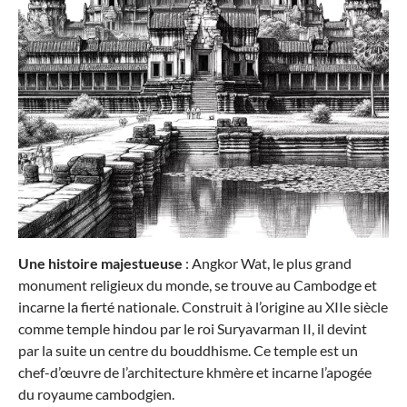
Samsonite
Valise à roulettes DREAM2GO
à partir de 69,31 €*
99,00 €*
Une histoire majestueuse
: Angkor Wat, le plus grand
-10%
monument religieux du monde, se trouve au Cambodge et
incarne la fierté nationale. Construit à l’origine au XIIe siècle
comme temple hindou par le roi Suryavarman II, il devint
par la suite un centre du bouddhisme. Ce temple est un
chef-d’œuvre de l’architecture khmère et incarne l’apogée
du royaume cambodgien.