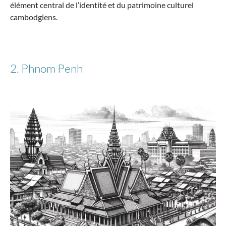
élément central de l’identité et du patrimoine culturel
cambodgiens.
Travelite
Ensemble de valises MOOBY à 4 roulettes,
tailles L/M/S
2. Phnom Penh
419,85 €*
-2%