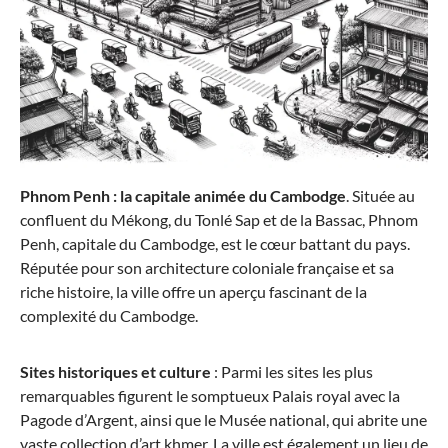
Stratic
Straw + - Valise à coque rigide M (65 cm)
à partir de 136,94 €*
179,95 €*
Phnom Penh : la capitale animée du Cambodge
. Située au
confluent du Mékong, du Tonlé Sap et de la Bassac, Phnom
Penh, capitale du Cambodge, est le cœur battant du pays.
Réputée pour son architecture coloniale française et sa
riche histoire, la ville offre un aperçu fascinant de la
complexité du Cambodge.
Sites historiques et culture
: Parmi les sites les plus
remarquables figurent le somptueux Palais royal avec la
Pagode d’Argent, ainsi que le Musée national, qui abrite une
Travelite
vaste collection d’art khmer. La ville est également un lieu de