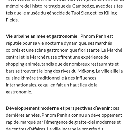
Sac de bord/sac à dos CROSSLITE
mémoire de l’histoire tragique du Cambodge, avec des sites
tels que le musée du génocide de Tuol Sleng et les Killing
Fields.
Vie urbaine animée et gastronomie
: Phnom Penh est
79,95 €*
réputée pour sa vie nocturne dynamique, ses marchés
colorés et une scène gastronomique florissante. Le Marché
central et le Marché russe offrent une expérience de
shopping animée, tandis que de nombreux restaurants et
bars se trouvent le long des rives du Mékong. La ville allie la
cuisine khmère traditionnelle à des influences
internationales, ce qui en fait un haut lieu de la
gastronomie.
Développement moderne et perspectives d’avenir
: ces
dernières années, Phnom Penh a connu un développement
rapide, marqué par l’émergence de gratte-ciel modernes et
de centres d’affaires. La ville incarne le progrès du