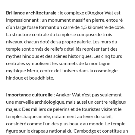
Brillance architecturale
: le complexe d’Angkor Wat est
impressionnant : un monument massif en pierre, entouré
Samsonite
d’un large fossé formant un carré de 1,5 kilomètre de côté.
LITEBEAM Bagage à main à 2 roulettes, 45 cm
La structure centrale du temple se compose de trois
niveaux, chacun doté de sa propre galerie. Les murs du
temple sont ornés de reliefs détaillés représentant des
mythes hindous et des scènes historiques. Les cinq tours
centrales symbolisent les sommets de la montagne
125,00 €*
139,00 €*
mythique Meru, centre de l’univers dans la cosmologie
hindoue et bouddhiste.
Importance culturelle
: Angkor Wat n’est pas seulement
une merveille archéologique, mais aussi un centre religieux
majeur. Des milliers de pèlerins et de touristes visitent le
temple chaque année, notamment au lever du soleil,
considéré comme l’un des plus beaux au monde. Le temple
figure sur le drapeau national du Cambodge et constitue un