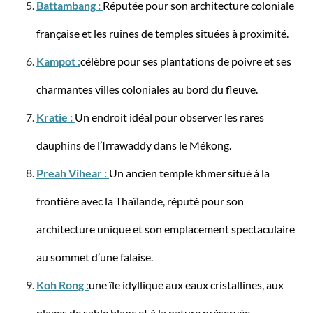
Battambang :
Réputée pour son architecture coloniale
française et les ruines de temples situées à proximité.
Kampot :
célèbre pour ses plantations de poivre et ses
charmantes villes coloniales au bord du fleuve.
Travelite
Kratie :
Un endroit idéal pour observer les rares
Valise à roulettes BALI avec 4 roulettes, taille L
dauphins de l’Irrawaddy dans le Mékong.
Preah Vihear :
Un ancien temple khmer situé à la
frontière avec la Thaïlande, réputé pour son
à partir de 75,01 €*
129,95 €*
architecture unique et son emplacement spectaculaire
au sommet d’une falaise.
-46%
Koh Rong :
une île idyllique aux eaux cristallines, aux
plages de sable blanc et à la nature préservée.