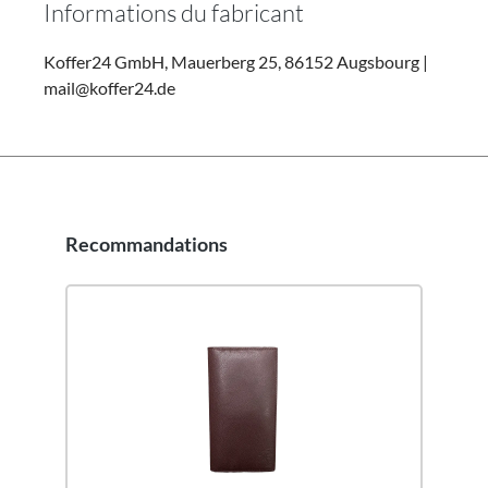
Informations du fabricant
Koffer24 GmbH, Mauerberg 25, 86152 Augsbourg |
mail@koffer24.de
Recommandations
Ignorer la galerie de produits