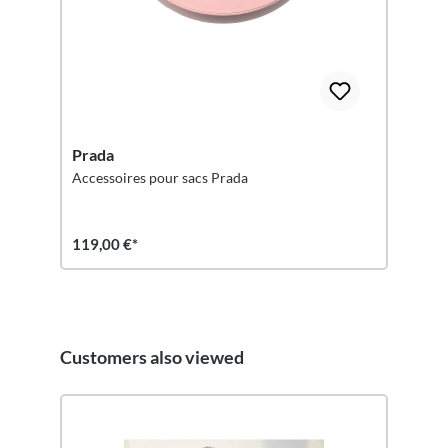
Prada
Accessoires pour sacs Prada
119,00 €*
Customers also viewed
Ignorer la galerie de produits