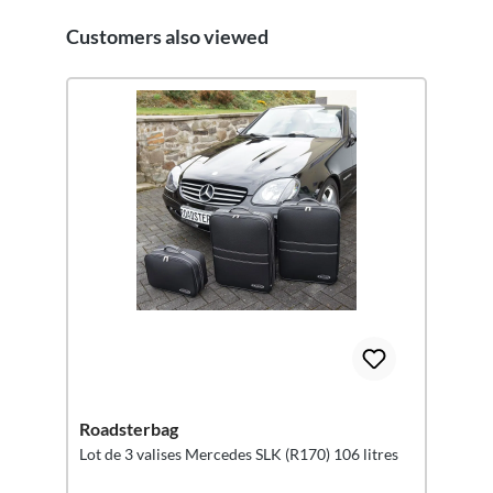
Customers also viewed
Ignorer la galerie de produits
Roadsterbag
Lot de 3 valises Mercedes SLK (R170) 106 litres