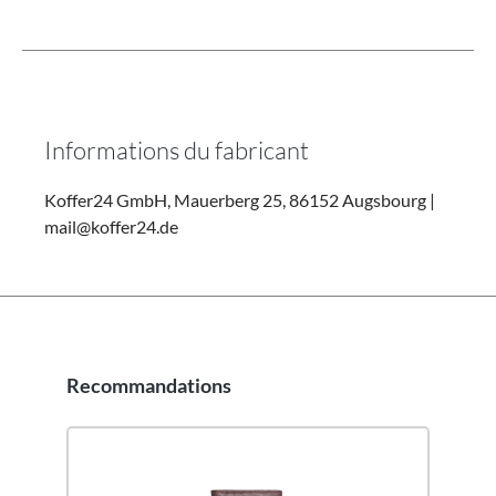
Informations du fabricant
Koffer24 GmbH, Mauerberg 25, 86152 Augsbourg |
mail@koffer24.de
Recommandations
Ignorer la galerie de produits