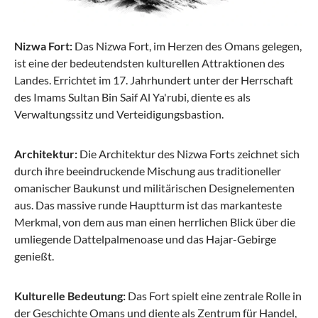
ab 107,17 €
199,95 €
Nizwa Fort:
Das Nizwa Fort, im Herzen des Omans gelegen,
ist eine der bedeutendsten kulturellen Attraktionen des
Landes. Errichtet im 17. Jahrhundert unter der Herrschaft
des Imams Sultan Bin Saif Al Ya'rubi, diente es als
Verwaltungssitz und Verteidigungsbastion.
Architektur:
Die Architektur des Nizwa Forts zeichnet sich
durch ihre beeindruckende Mischung aus traditioneller
omanischer Baukunst und militärischen Designelementen
Stratic
aus. Das massive runde Hauptturm ist das markanteste
PHOENIX SL - Trolley S (55 cm) erweiterbar -
Merkmal, von dem aus man einen herrlichen Blick über die
black
umliegende Dattelpalmenoase und das Hajar-Gebirge
genießt.
Kulturelle Bedeutung:
Das Fort spielt eine zentrale Rolle in
149,95 €
der Geschichte Omans und diente als Zentrum für Handel,