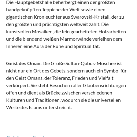
Die Hauptgebetshalle beherbergt einen der größten
handgeknüpften Teppiche der Welt sowie einen
gigantischen Kronleuchter aus Swarovski-Kristall, der zu
ab 62,38 €
159,95 €
den größten und prächtigsten weltweit zählt. Die
kunstvollen Mosaiken, die fein gearbeiteten Holzarbeiten
und die blendend weißen Marmorwände verleihen dem
Inneren eine Aura der Ruhe und Spiritualität.
Geist des Oman:
Die Große Sultan-Qabus-Moschee ist
nicht nur ein Ort des Gebets, sondern auch ein Symbol für
den Geist Omans, der Toleranz, Frieden und Vielfalt
verkörpert. Sie steht Besuchern aller Glaubensrichtungen
offen und dient als Brücke zwischen verschiedenen
Kulturen und Traditionen, wodurch sie die universellen
Stratic
Werte des Islams unterstreicht.
BUZZ - Trolley S (55 cm) erweiterbar - rosso
clay