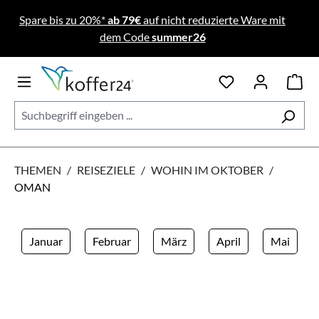
Zum Hauptinhalt springen
Spare bis zu 20%*
ab 79€
auf nicht reduzierte Ware mit
dem Code
summer26
THEMEN
/
REISEZIELE
/
WOHIN IM OKTOBER
/
OMAN
Januar
Februar
März
April
Mai