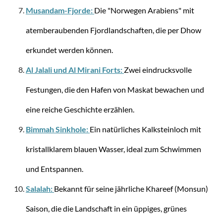
Stratic
Musandam-Fjorde:
Die "Norwegen Arabiens" mit
NOVIUM SL - Trolley L (77 cm) erweiterbar -
black
atemberaubenden Fjordlandschaften, die per Dhow
erkundet werden können.
Al Jalali und Al Mirani Forts:
Zwei eindrucksvolle
149,95 €
Festungen, die den Hafen von Maskat bewachen und
eine reiche Geschichte erzählen.
Bimmah Sinkhole:
Ein natürliches Kalksteinloch mit
kristallklarem blauen Wasser, ideal zum Schwimmen
und Entspannen.
Salalah:
Bekannt für seine jährliche Khareef (Monsun)
Saison, die die Landschaft in ein üppiges, grünes
Stratic