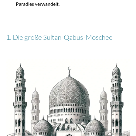
PHOENIX ALU - Trolley S (55 cm) - black
Paradies verwandelt.
1. Die große Sultan-Qabus-Moschee
329,95 €
-47%
Stratic
Stratic Light + - Koffer M - Khaki