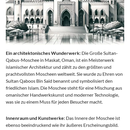
79,90 €
149,95 €
-56%
Ein architektonisches Wunderwerk:
Die Große Sultan-
Qabus-Moschee in Maskat, Oman, ist ein Meisterwerk
islamischer Architektur und zählt zu den größten und
prachtvollsten Moscheen weltweit. Sie wurde zu Ehren von
Sultan Qaboos Bin Said benannt und symbolisiert den
friedlichen Islam. Die Moschee steht für eine Mischung aus
omanischer Handwerkskunst und moderner Technologie,
was sie zu einem Muss für jeden Besucher macht.
Stratic
Straw T - Kabinengepäck Trolley S (54cm)
Innenraum und Kunstwerke:
Das Innere der Moschee ist
erweiterbar - olive
ebenso beeindruckend wie ihr äußeres Erscheinungsbild.