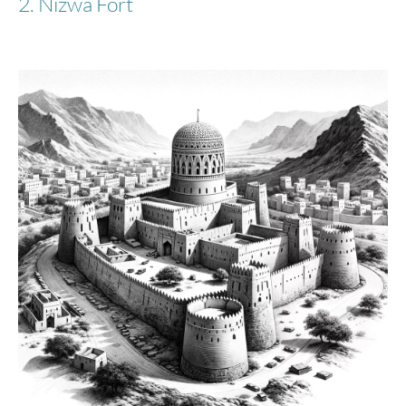
2. Nizwa Fort
169,95 €
-46%
Stratic
Bendigo Light + - Koffer L - Navy