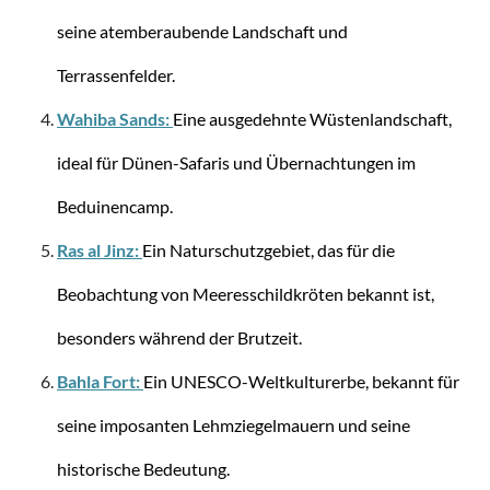
seine atemberaubende Landschaft und
Stratic
PHOENIX SL - Trolley M (66 cm) erweiterbar -
Terrassenfelder.
champagne
Wahiba Sands:
Eine ausgedehnte Wüstenlandschaft,
ideal für Dünen-Safaris und Übernachtungen im
Beduinencamp.
159,95 €
Ras al Jinz:
Ein Naturschutzgebiet, das für die
Beobachtung von Meeresschildkröten bekannt ist,
besonders während der Brutzeit.
Bahla Fort:
Ein UNESCO-Weltkulturerbe, bekannt für
seine imposanten Lehmziegelmauern und seine
historische Bedeutung.