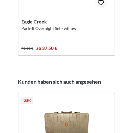
Eagle Creek
Pack-It Overnight Set - willow
ab 37,50 €
75,00 €
Kunden haben sich auch angesehen
Produktgalerie überspringen
-25%