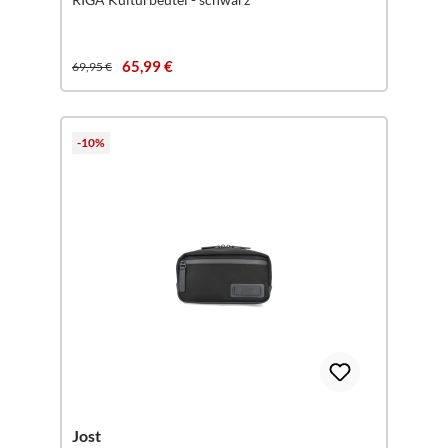
65,99 €
69,95 €
-10%
Jost