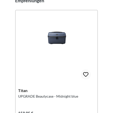
Empfehlungen
Produktgalerie überspringen
Titan
UPGRADE Beautycase - Midnight blue