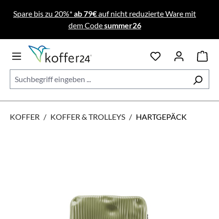
Zum Hauptinhalt springen
Spare bis zu 20%*
ab 79€
auf nicht reduzierte Ware mit
dem Code
summer26
KOFFER
/
KOFFER & TROLLEYS
/
HARTGEPÄCK
Bildergalerie überspringen