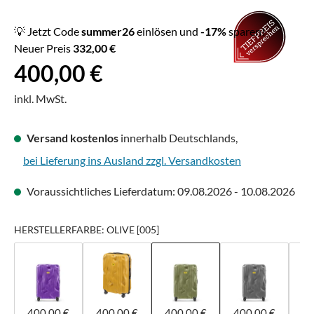
💡 Jetzt Code
summer26
einlösen und
-17%
sparen!
Neuer Preis
332,00 €
Regulärer Preis:
400,00 €
inkl. MwSt.
Versand kostenlos
innerhalb Deutschlands,
bei Lieferung ins Ausland zzgl. Versandkosten
Voraussichtliches Lieferdatum: 09.08.2026 - 10.08.2026
HERSTELLERFARBE: OLIVE [005]
400,00 €
400,00 €
400,00 €
400,00 €
40