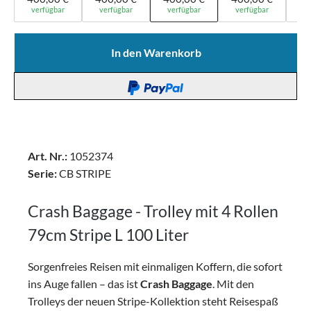
verfügbar
verfügbar
verfügbar
verfügbar
ve
In den Warenkorb
Art. Nr.:
1052374
Serie:
CB STRIPE
Crash Baggage - Trolley mit 4 Rollen
79cm Stripe L 100 Liter
Sorgenfreies Reisen mit einmaligen Koffern, die sofort
ins Auge fallen – das ist
Crash Baggage
. Mit den
Trolleys der neuen Stripe-Kollektion steht Reisespaß