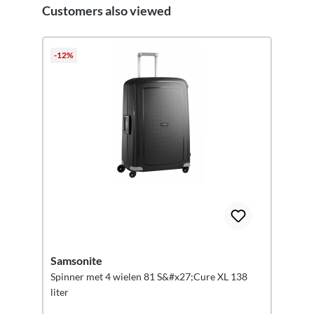
Customers also viewed
Productgalerij overslaan
-12%
Samsonite
Spinner met 4 wielen 81 S&#x27;Cure XL 138
liter