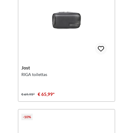
Jost
RIGA toilettas
€ 65,99*
€ 69,95*
-10%