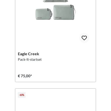
Eagle Creek
Pack-It-startset
€ 75,00*
-6%