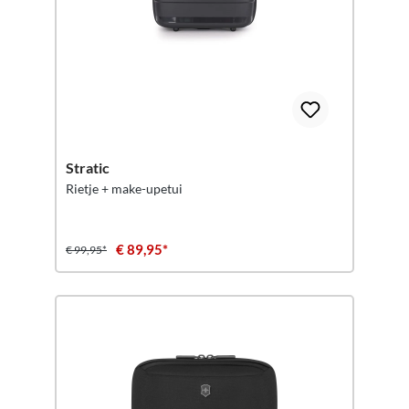
Stratic
Rietje + make-upetui
€ 89,95*
€ 99,95*