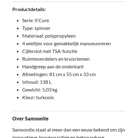
Productdetails:
Serie: S'Cure
Type: spinner
Materiaal: polypropyleen
4 wieltjes voor gemakkelijk manoeuvreren
Cijferslot met TSA-functie
Ruimteverdelers en kruisriemen
Handgreep aan de onderkant
Afmetingen: 81 cm x 55 cm x 33 cm
Inhoud: 138 L
Gewicht: 5,03 kg
Kleur: turkoois
Over Samsonite
Samsonite staat al meer dan een eeuw bekend om zijn
innovatieve, hoogwaardige en betrouwbare