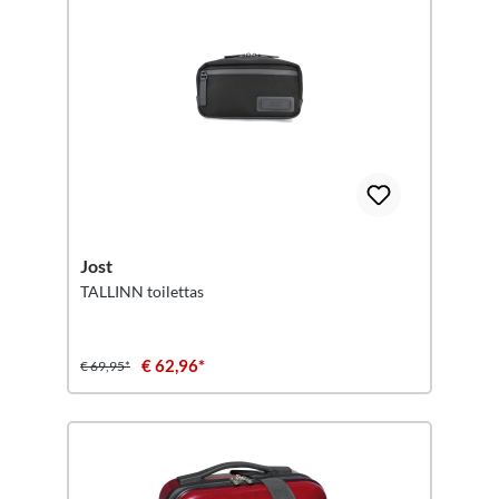
Jost
TALLINN toilettas
€ 62,96*
€ 69,95*