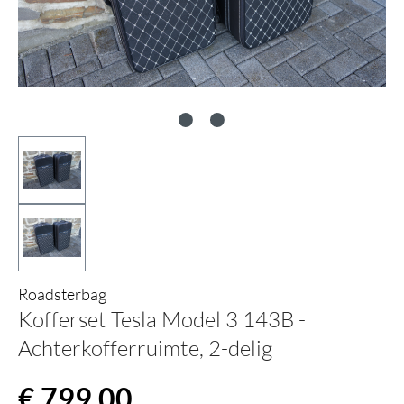
Roadsterbag
Kofferset Tesla Model 3 143B -
Achterkofferruimte, 2-delig
Normale prijs:
€ 799,00