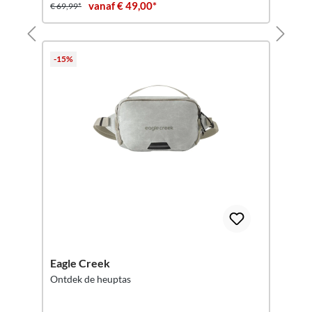
vanaf € 49,00*
€ 69,99*
-15%
Eagle Creek
Ontdek de heuptas