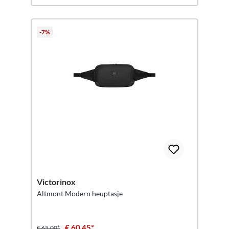
-7%
Victorinox
Altmont Modern heuptasje
€ 60,45*
€ 65,00*