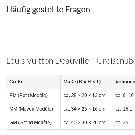
Häufig gestellte Fragen
Louis Vuitton Deauville – Größenüb
Größe
Maße (B × H × T)
Volume
PM (Petit Modèle)
ca. 28 × 20 × 13 cm
ca. 8–10
MM (Moyen Modèle)
ca. 34 × 25 × 16 cm
ca. 15 L
GM (Grand Modèle)
ca. 40 × 30 × 20 cm
ca. 25 L