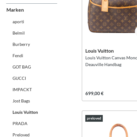
Marken
aporti
Belmil
Burberry
Louis Vuitton
Fendi
Louis Vuitton Canvas Mon
Deauville Handbag
GOT BAG
GUCCI
IMPACKT
699,00 €
Jost Bags
Louis Vuitton
preloved
PRADA
Preloved