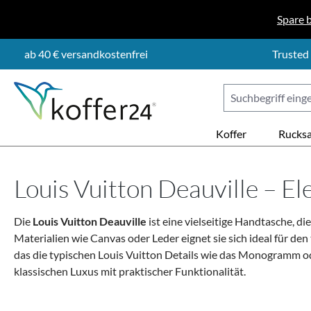
 Hauptinhalt springen
Zur Suche springen
Zur Hauptnavigation springen
Spare 
ab 40 € versandkostenfrei
Trusted
Koffer
Rucks
Louis Vuitton Deauville – E
Die
Louis Vuitton Deauville
ist eine vielseitige Handtasche, d
Materialien wie Canvas oder Leder eignet sie sich ideal für de
das die typischen Louis Vuitton Details wie das Monogramm oder
klassischen Luxus mit praktischer Funktionalität.