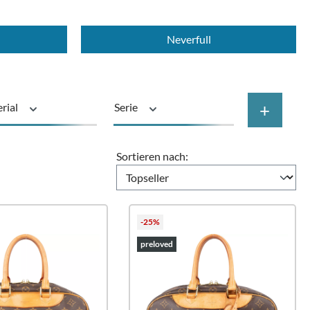
Neverfull
+
rial
Serie
Preis
Sortieren nach:
-25%
preloved