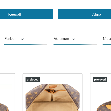
Keepall
Alma
Farben
Volumen
Mate
Produkttyp
preloved
preloved