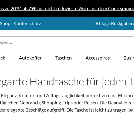
bis zu 20%*
ab 79€
auf nicht reduzierte Ware mit dem Code
summ
 Shops Käuferschutz
30 Tage Rückgaber
ack
Autokoffer
Taschen
Accessoires
Busi
legante Handtasche für jeden 
ie Eleganz, Komfort und Alltagstauglichkeit perfekt vereint. Mit 
n täglichen Gebrauch, Shopping-Trips oder Reisen.
Die Deauville ze
 elegante Beschläge aufgreift. Die Tasche ist leicht zu tragen, pa