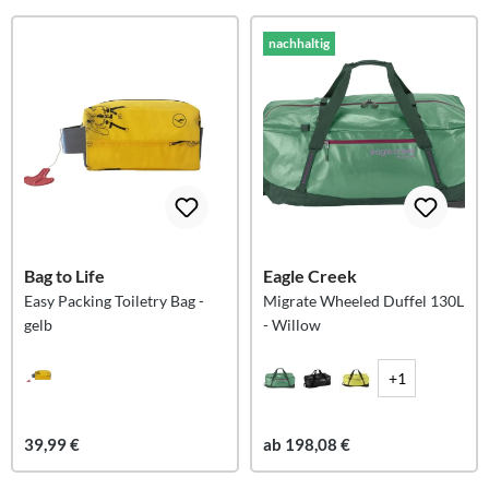
nachhaltig
Bag to Life
Eagle Creek
Easy Packing Toiletry Bag -
Migrate Wheeled Duffel 130L
gelb
- Willow
+1
39,99 €
ab 198,08 €