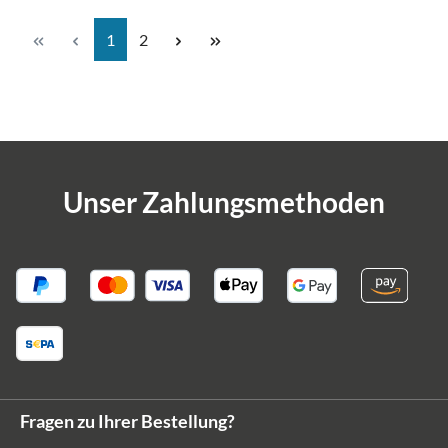
Seite
Seite
1
2
Unser Zahlungsmethoden
Fragen zu Ihrer Bestellung?