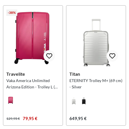
-38%
Travelite
Titan
Vaka America Unlimited
ETERNITY Trolley M+ (69 cm)
Arizona Edition - Trolley L (75
- Silver
cm) - Pink
79,95 €
649,95 €
129,95 €