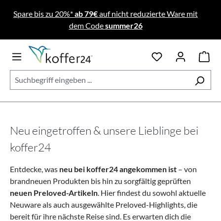
Zum Hauptinhalt springen
Spare bis zu 20%*
ab 79€
auf nicht reduzierte Ware mit
dem Code
summer26
Neu eingetroffen & unsere Lieblinge bei
koffer24
Entdecke, was
neu bei koffer24 angekommen ist
– von
brandneuen Produkten bis hin zu sorgfältig geprüften
neuen Preloved-Artikeln
. Hier findest du sowohl aktuelle
Neuware als auch ausgewählte Preloved-Highlights, die
bereit für ihre nächste Reise sind. Es
erwarten dich die