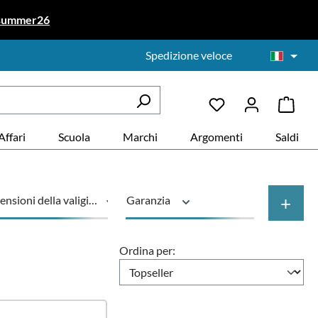
summer26
Spedizione veloce
Affari
Scuola
Marchi
Argomenti
Saldi
+
nsioni della valigia
Garanzia
o di prodotto
Prezzo
Ordina per: