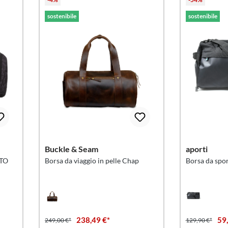
sostenibile
sostenibile
Buckle & Seam
aporti
CTO
Borsa da viaggio in pelle Chap
Borsa da spor
238,49 €*
59
249,00 €*
129,90 €*