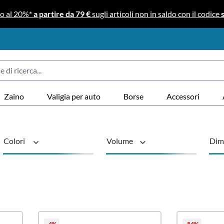
no al 20%*
a partire da 79 €
sugli articoli non in saldo con il codice
Zaino
Valigia per auto
Borse
Accessori
Colori
Volume
Dime
Serie
sostenibile
Tip
-4%
-54%