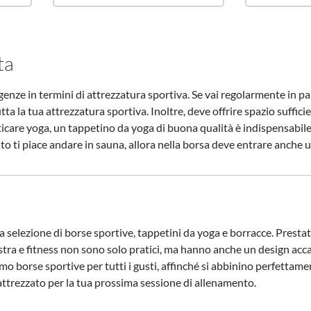
ta
genze in termini di attrezzatura sportiva. Se vai regolarmente in pa
ta la tua attrezzatura sportiva. Inoltre, deve offrire spazio suffic
aticare yoga, un tappetino da yoga di buona qualità è indispensabil
nto ti piace andare in sauna, allora nella borsa deve entrare anch
 selezione di borse sportive, tappetini da yoga e borracce. Prestat
estra e fitness non sono solo pratici, ma hanno anche un design acca
 borse sportive per tutti i gusti, affinché si abbinino perfettamente
attrezzato per la tua prossima sessione di allenamento.