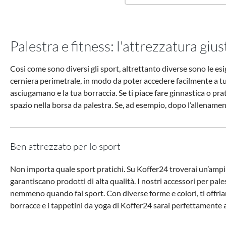
Palestra e fitness: l'attrezzatura gius
Così come sono diversi gli sport, altrettanto diverse sono le esi
cerniera perimetrale, in modo da poter accedere facilmente a tut
asciugamano e la tua borraccia. Se ti piace fare ginnastica o pr
spazio nella borsa da palestra. Se, ad esempio, dopo l’allename
Ben attrezzato per lo sport
Non importa quale sport pratichi. Su Koffer24 troverai un’ampia
garantiscano prodotti di alta qualità. I nostri accessori per pal
nemmeno quando fai sport. Con diverse forme e colori, ti offriamo
borracce e i tappetini da yoga di Koffer24 sarai perfettamente 