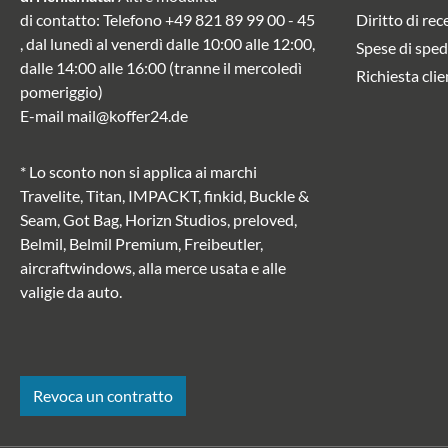
di contatto
: Telefono
+49 821 89 99 00 - 45
Diritto di rec
, dal lunedì al venerdì dalle 10:00 alle 12:00,
Spese di sped
dalle 14:00 alle 16:00 (tranne il mercoledì
Richiesta clie
pomeriggio)
E-mail
mail@koffer24.de
* Lo sconto non si applica ai marchi
Travelite, Titan, IMPACKT, finkid, Buckle &
Seam, Got Bag, Horizn Studios, preloved,
Belmil, Belmil Premium, Freibeutler,
aircraftwindows, alla merce usata e alle
valigie da auto.
Revoca un contratto