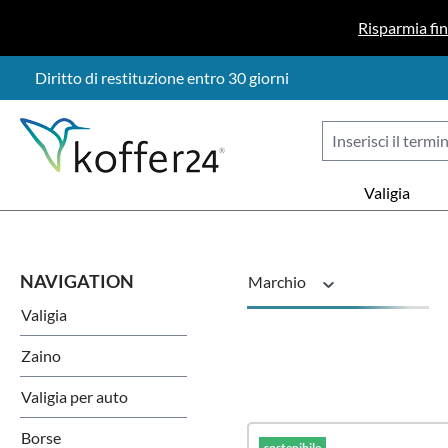
sa al contenuto principale
Salta alla ricerca
Passa alla navigazione principale
Risparmia fi
Diritto di restituzione entro 30 giorni
Valigia
Marchio
Valigia
Materiale
Zaino
Valigia per auto
Borse
sostenibile