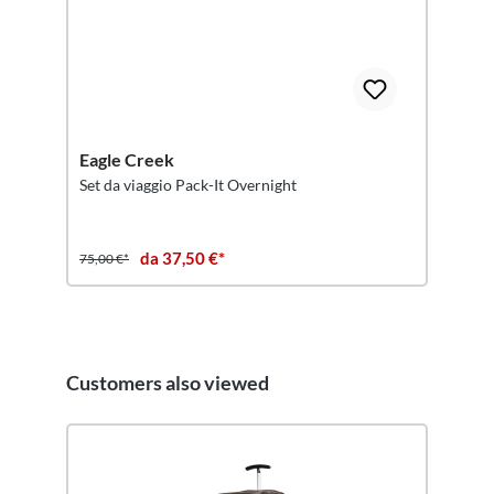
Eagle Creek
Set da viaggio Pack-It Overnight
da 37,50 €*
75,00 €*
Customers also viewed
Salta la galleria dei prodotti