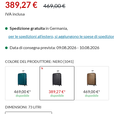
Prezzo di vendita:
Prezzo normale:
389,27 €
469,00 €
IVA inclusa
Spedizione gratuita
in Germania,
per le spedizioni all’estero, si aggiungono le spese di spedizio
Data di consegna prevista: 09.08.2026 - 10.08.2026
COLORE DEL PRODUTTORE: NERO [1041]
%
469,00 €*
389,27 €*
469,00 €*
disponibile
disponibile
disponibile
DIMENSIONI: 73 LITRI