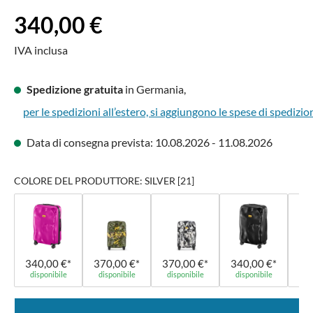
Prezzo normale:
340,00 €
IVA inclusa
Spedizione gratuita
in Germania,
per le spedizioni all’estero, si aggiungono le spese di spedizio
Data di consegna prevista: 10.08.2026 - 11.08.2026
COLORE DEL PRODUTTORE: SILVER [21]
340,00 €*
370,00 €*
370,00 €*
340,00 €*
34
disponibile
disponibile
disponibile
disponibile
di