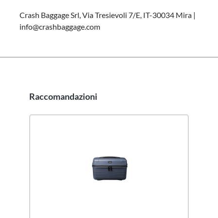
Crash Baggage Srl, Via Tresievoli 7/E, IT-30034 Mira |
info@crashbaggage.com
Raccomandazioni
Salta la galleria dei prodotti