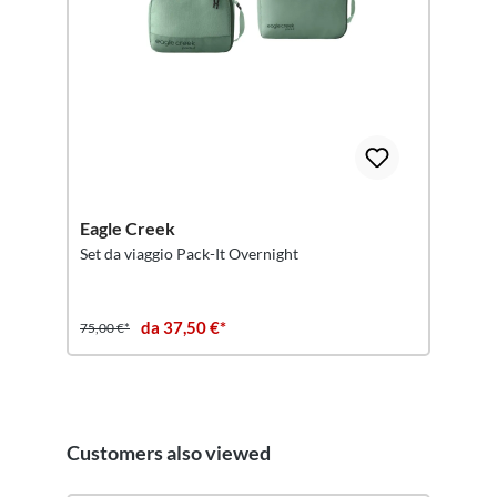
Eagle Creek
Set da viaggio Pack-It Overnight
da 37,50 €*
75,00 €*
Customers also viewed
Salta la galleria dei prodotti